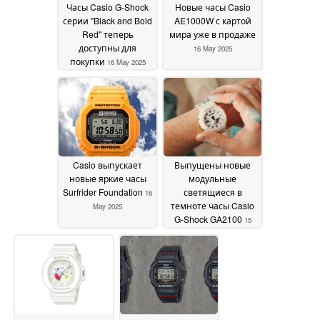
Часы Casio G-Shock
Новые часы Casio
серии "Black and Bold
AE1000W с картой
Red" теперь
мира уже в продаже
доступны для
16 May 2025
покупки
16 May 2025
Casio выпускает
Выпущены новые
новые яркие часы
модульные
Surfrider Foundation
светящиеся в
16
темноте часы Casio
May 2025
G-Shock GA2100
15
May 2025