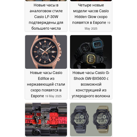
Новые часы в
Четыре новые
аналоговом стиле
модели часов Casio
Casio LF-30W
Hidden Glow скоро
подтверждены для
появятся в Европе
19
большего числа
May 2025
стран
19 May 2025
Новые часы Casio
Новые часы Casio G-
Edifice из
Shock GW-BX5600 с
нержавеющей стали
возможной
скоро появятся в
конструкцией из
Европе
углеродного волокна
19 May 2025
на подходе
17 May 2025