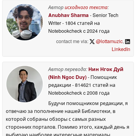
Автор
исходного текста
:
Anubhav Sharma
- Senior Tech
Writer
- 1804 статей на
Notebookcheck
c 2024 года
contact me via:
@lottamuzic
,
LinkedIn
Автор перевода:
Нин Нгок Дуй
(Ninh Ngoc Duy)
- Помощник
редакции
- 814621 статей на
Notebookcheck
c 2008 года
Будучи помощником редакции, я
отвечаю за пополнение нашей Библиотеки, в
которой собраны обзоры с самых разных
сторонних порталов. Помимо этого, каждый день я
выбираю наиболее интересные материалы