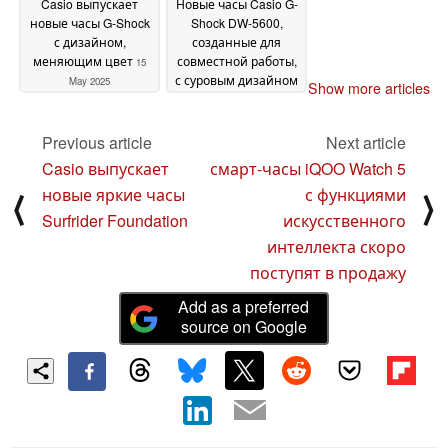
Casio выпускает
Новые часы Casio G-
новые часы G-Shock
Shock DW-5600,
с дизайном,
созданные для
меняющим цвет
совместной работы,
15
с суровым дизайном
May 2025
Show more articles
14 May 2025
Previous article
Next article
Casio выпускает
смарт-часы iQOO Watch 5
новые яркие часы
с функциями
⟨
⟩
Surfrider Foundation
искусственного
интеллекта скоро
поступят в продажу
Add as a preferred
source on Google