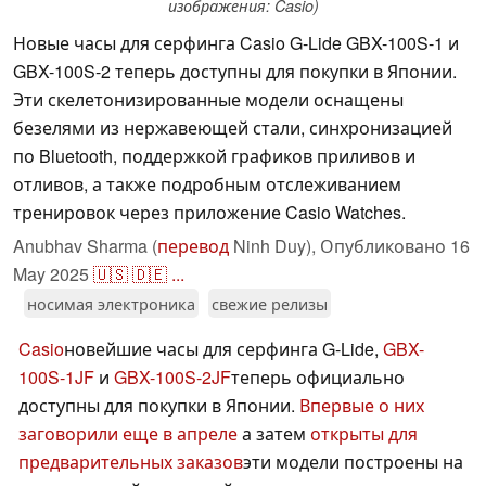
изображения: Casio)
Новые часы для серфинга Casio G-Lide GBX-100S-1 и
GBX-100S-2 теперь доступны для покупки в Японии.
Эти скелетонизированные модели оснащены
безелями из нержавеющей стали, синхронизацией
по Bluetooth, поддержкой графиков приливов и
отливов, а также подробным отслеживанием
тренировок через приложение Casio Watches.
Anubhav Sharma (
перевод
Ninh Duy),
Опубликовано
16
May 2025
🇺🇸
🇩🇪
...
носимая электроника
свежие релизы
Casio
новейшие часы для серфинга G-Lide,
GBX-
100S-1JF
и
GBX-100S-2JF
теперь официально
доступны для покупки в Японии.
Впервые о них
заговорили еще в апреле
а затем
открыты для
предварительных заказов
эти модели построены на