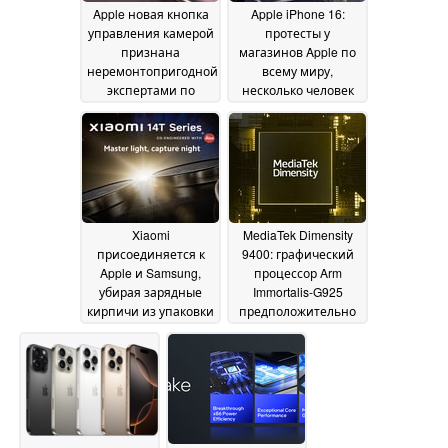
Geekbench
26 September
Apple новая кнопка
Apple iPhone 16:
2024
управления камерой
протесты у
признана
магазинов Apple по
неремонтопригодной
всему миру,
экспертами по
несколько человек
разборке онлайн
арестованы
24
23
September 2024
September 2024
Xiaomi
MediaTek Dimensity
присоединяется к
9400: графический
Apple и Samsung,
процессор Arm
убирая зарядные
Immortalis-G925
кирпичи из упаковки
предположительно
с выпуском Xiaomi
превосходит Apple
14T и Xiaomi 14T Pro
M4 в GFXBench
23
23 September 2024
September 2024