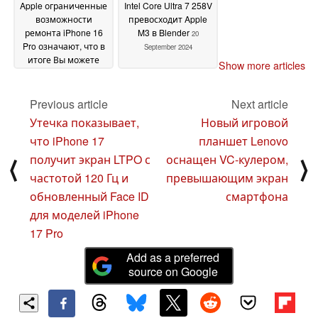
Apple ограниченные
Intel Core Ultra 7 258V
возможности
превосходит Apple
ремонта iPhone 16
M3 в Blender
20
Pro означают, что в
September 2024
итоге Вы можете
Show more articles
заплатить $750 даже
за крошечную
царапину
Previous article
Next article
23 September
2024
Утечка показывает,
Новый игровой
что iPhone 17
планшет Lenovo
получит экран LTPO с
оснащен VC-кулером,
⟨
⟩
частотой 120 Гц и
превышающим экран
обновленный Face ID
смартфона
для моделей iPhone
17 Pro
Add as a preferred
source on Google