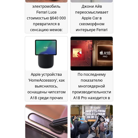
электромобиль
Джони Айв
Ferrari Luce
переосмысливает
стоимостью $640 000
Apple Car в
превратился в
скеоморфном
сенсацию мемов:
интерьере Ferrari
Невыпущенный
Luce, отвергая
Apple автомобиль
сенсорные экраны
или волшебная
Tesla
10 February 2026
мышь?
27 May 2026
Apple устройства
По последнему
'HomeAccessory', как
показателю
выяснилось,
многоядерной
оснащены чипсетом
производительности
A18 среди прочих
A18 Pro находится в
характеристик
шокирующей
27
близости от
September 2024
Snapdragon 8 Gen 4, а
по одноядерной
производительности
превосходит его в