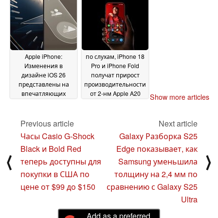
управление камерой
05 June 2025
Apple iPhone:
по слухам, iPhone 18
Изменения в
Pro и iPhone Fold
дизайне iOS 26
получат прирост
представлены на
производительности
впечатляющих
от 2-нм Apple A20
Show more articles
изображениях
SoC со встроенной
04 June
оперативной
2025
памятью
Previous article
Next article
04 June 2025
Часы Casio G-Shock
Galaxy Разборка S25
Black и Bold Red
Edge показывает, как
⟨
⟩
теперь доступны для
Samsung уменьшила
покупки в США по
толщину на 2,4 мм по
цене от $99 до $150
сравнению с Galaxy S25
Ultra
Add as a preferred