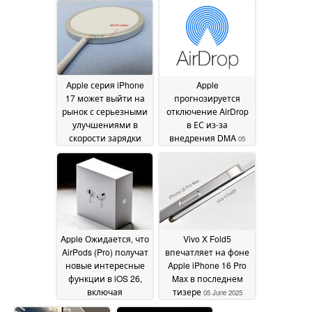
2025
Apple серия iPhone
Apple
17 может выйти на
прогнозируется
рынок с серьезными
отключение AirDrop
улучшениями в
в ЕС из-за
скорости зарядки
внедрения DMA
05
MagSafe
05 June 2025
June 2025
Apple Ожидается, что
Vivo X Fold5
AirPods (Pro) получат
впечатляет на фоне
новые интересные
Apple iPhone 16 Pro
функции в iOS 26,
Max в последнем
включая
тизере
05 June 2025
дистанционное