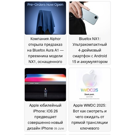
Компания Aiphor
Bluefox NX1:
открыла предзаказ
Ультракомпактный
на Bluefox Aura A1 —
4-дюймовый
преемника модели
смартфон с Android
NX1, оснащенного
15 и аккумулятором
технологией NFC и
на 3 000 мАч теперь
датчиком
доступен по всему
отпечатков пальцев
миру
04 July 2025
15 July 2026
Apple юбилейный
Apple WWDC 2025:
iPhone: iOS 26
Вот как смотреть и
предвещает
чего ожидать от
совершенно новый
прямой трансляции
дизайн iPhone
ключевого
09 June
выступления
2025
09 June