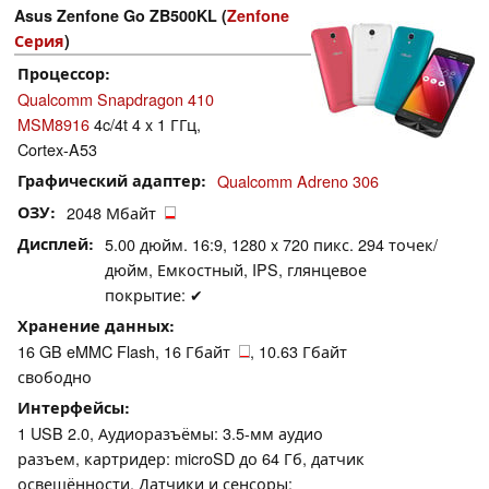
Asus Zenfone Go ZB500KL (
Zenfone
Серия
)
Процессор
Qualcomm Snapdragon 410
MSM8916
4c/4t 4 x 1 ГГц,
Cortex-A53
Графический адаптер
Qualcomm Adreno 306
ОЗУ
2048 Мбайт
Дисплей
5.00 дюйм. 16:9, 1280 x 720 пикс. 294 точек/
дюйм, Емкостный, IPS, глянцевое
покрытие: ✔
Хранение данных
16 GB eMMC Flash, 16 Гбайт
, 10.63 Гбайт
свободно
Интерфейсы
1 USB 2.0, Аудиоразъёмы: 3.5-мм аудио
разъем, картридер: microSD до 64 Гб, датчик
освещённости, Датчики и сенсоры: