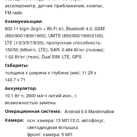
акселерометр, датчик приближения, компас,
FM radio
Коммуникации
802.11 b/g/n (b/g/n = Wi-Fi 4/), Bluetooth 4.0, GSM
(850/​900/​1800/​1900), UMTS (850/​900/​1900/​2100),
LTE (1/2/3/5/7/8/20); пропускная способность:
150/50 (Мбит/с, LTE); SAR: 0.484 Вт/кг (голова);
1.02 Вт/кг (тело), Dual SIM, LTE, GPS
Габариты
толщина х ширина х глубина (мм): 11.25 x
143.7 x 71
Аккумулятор
10.1 Вт⋅ч, 2600 мА⋅ч литий-ион., с
возможностью замены
Операционная система
Android 6.0 Marshmallow
Камера
осн. камера: 13 МП f/​2.0, автофокус,
светодиодная вспышка
фронт. камера: 5 МП