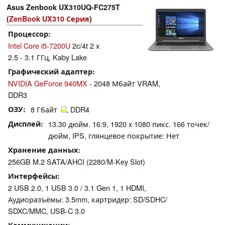
Asus Zenbook UX310UQ-FC275T
(
ZenBook UX310 Серия
)
Процессор
Intel Core i5-7200U
2c/4t 2 x
2.5 - 3.1 ГГц, Kaby Lake
Графический адаптер
NVIDIA GeForce 940MX
- 2048 Мбайт VRAM,
DDR3
ОЗУ
8 Гбайт
, DDR4
Дисплей
13.30 дюйм. 16:9, 1920 x 1080 пикс. 166 точек/
дюйм, IPS, глянцевое покрытие: Нет
Хранение данных
256GB M.2 SATA/AHCI (2280/M-Key Slot)
Интерфейсы
2 USB 2.0, 1 USB 3.0 / 3.1 Gen 1, 1 HDMI,
Аудиоразъёмы: 3.5mm, картридер: SD/​SDHC/​
SDXC/​MMC, USB-C 3.0