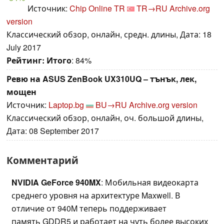
Источник:
Chip Online TR
TR→RU
Archive.org
version
Классический обзор, онлайн, средн. длины, Дата: 18
July 2017
Рейтинг:
Итого
: 84%
Ревю на ASUS ZenBook UX310UQ – тънък, лек,
мощен
Источник:
Laptop.bg
BU→RU
Archive.org version
Классический обзор, онлайн, оч. большой длины,
Дата: 08 September 2017
Комментарий
NVIDIA GeForce 940MX
: Мобильная видеокарта
среднего уровня на архитектуре Maxwell. В
отличие от 940M теперь поддерживает
память GDDR5 и работает на чуть более высоких