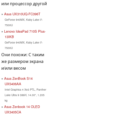
или процессор другой
Asus UX310UQ-FC396T
GeForce 940MX, Kaby Lake i7-
7500U
Lenovo IdeaPad 710S Plus-
13IKB
GeForce 940MX, Kaby Lake i7-
7500U
Они похожи: С таким
же размером экрана
и/или весом
Asus ZenBook S14
UX5406AA
Intel Graphics 4 Xe3 PTL, Panther
Lake Ultra 9 386H, 14.00", 1.205
kg
Asus Zenbook 14 OLED
UX3405CA