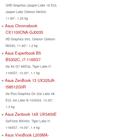
UHD Graphics (Jasper Lake 16 EU),
Jasper Lake Celeron N4500,
11.60", 1.23 kg
Asus Chromebook
CX1100CNA-GJ0035
HD Graphics 500, Celeron Celeron
N3350, 11.60", 1.2 kg
Asus Expertbook B5
B5302C, i7-1165G7
Iris Xe G7 96EUs, Tiger Lake i7-
1165G7, 13.30", 1.1 kg
Asus ZenBook 13 UX325JA-
I58512G0R
Iris Plus Graphics G4 (Ice Lake 48
EU), Ice Lake i5-1035G4, 13.30",
1.3 kg
Asus Zenbook 14X UX5400E
GeForce MX450, Tiger Lake i7-
1165G7, 14.00", 1.4 kg
Asus VivoBook L203MA-