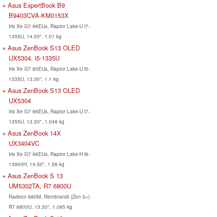
Asus ExpertBook B9
B9403CVA-KM0153X
Iris Xe G7 96EUs, Raptor Lake-U i7-
1355U, 14.00", 1.01 kg
Asus ZenBook S13 OLED
UX5304, i5-1335U
Iris Xe G7 80EUs, Raptor Lake-U i5-
1335U, 13.30", 1.1 kg
Asus ZenBook S13 OLED
UX5304
Iris Xe G7 96EUs, Raptor Lake-U i7-
1355U, 13.30", 1.048 kg
Asus ZenBook 14X
UX3404VC
Iris Xe G7 96EUs, Raptor Lake-H i9-
13900H, 14.50", 1.56 kg
Asus ZenBook S 13
UM5302TA, R7 6800U
Radeon 680M, Rembrandt (Zen 3+)
R7 6800U, 13.30", 1.095 kg