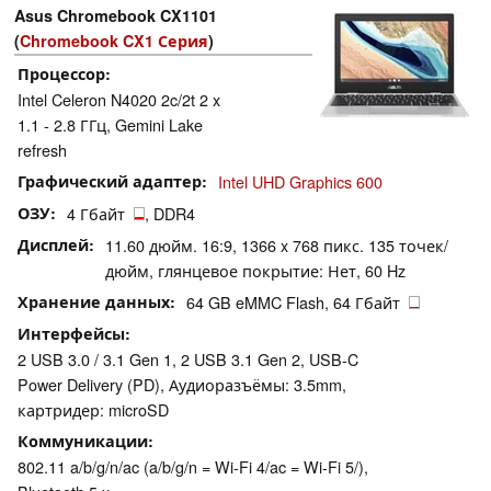
Asus Chromebook CX1101
(
Chromebook CX1 Серия
)
Процессор
Intel Celeron N4020 2c/2t 2 x
1.1 - 2.8 ГГц, Gemini Lake
refresh
Графический адаптер
Intel UHD Graphics 600
ОЗУ
4 Гбайт
, DDR4
Дисплей
11.60 дюйм. 16:9, 1366 x 768 пикс. 135 точек/
дюйм, глянцевое покрытие: Нет, 60 Hz
Хранение данных
64 GB eMMC Flash, 64 Гбайт
Интерфейсы
2 USB 3.0 / 3.1 Gen 1, 2 USB 3.1 Gen 2, USB-C
Power Delivery (PD), Аудиоразъёмы: 3.5mm,
картридер: microSD
Коммуникации
802.11 a/b/g/n/ac (a/b/g/n = Wi-Fi 4/ac = Wi-Fi 5/),