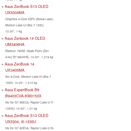
Asus ZenBook S13 OLED
UX5304MA
Graphics 4-Core iGPU (Arrow Lake),
Meteor Lake-U Ultra 7 155U,
13.30", 1 kg
Asus Zenbook 14 OLED
UM3406HA
Radeon 780M, Hawk Point (Zen
4/4c) R7 8840HS, 14.00", 1.219 kg
Asus ZenBook 14
UX3405MA
Arc 8-Core, Meteor Lake-H Ultra 7
155H, 14.00", 1.213 kg
Asus ExpertBook B9
B9403CVA-KM0153X
Iris Xe G7 96EUs, Raptor Lake-U i7-
1355U, 14.00", 1.01 kg
Asus ZenBook S13 OLED
UX5304, i5-1335U
Iris Xe G7 80EUs, Raptor Lake-U i5-