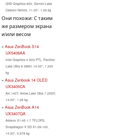
UHD Graphics 600, Gemini Lake
Celeron N4000, 11.00", 1.26 kg
Они похожи: С таким
же размером экрана
и/или весом
Asus ZenBook S14
UX5406AA
Intel Graphics 4 Xe3 PTL, Panther
Lake Ultra 9 386H, 14.00", 1.205
kg
Asus Zenbook 14 OLED
UX3405CA
Arc 140T, Arrow Lake Ultra 7 255H,
14.00", 1.28 kg
Asus ZenBook A14
UX3407QA
Adreno X1-45 1.7 TFLOPS,
Snapdragon X SD X1-26-100,
14.00", 0.978 kg