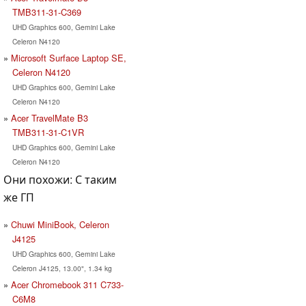
TMB311-31-C369
UHD Graphics 600, Gemini Lake
Celeron N4120
Microsoft Surface Laptop SE,
Celeron N4120
UHD Graphics 600, Gemini Lake
Celeron N4120
Acer TravelMate B3
TMB311-31-C1VR
UHD Graphics 600, Gemini Lake
Celeron N4120
Они похожи: С таким
же ГП
Chuwi MiniBook, Celeron
J4125
UHD Graphics 600, Gemini Lake
Celeron J4125, 13.00", 1.34 kg
Acer Chromebook 311 C733-
C6M8