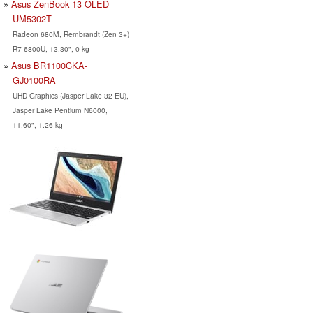
Asus ZenBook 13 OLED
UM5302T
Radeon 680M, Rembrandt (Zen 3+)
R7 6800U, 13.30", 0 kg
Asus BR1100CKA-
GJ0100RA
UHD Graphics (Jasper Lake 32 EU),
Jasper Lake Pentium N6000,
11.60", 1.26 kg