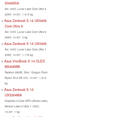
S5406SA
Arc 130V, Lunar Lake Core Ultra 5
226V, 14.00", 1.313 kg
Asus Zenbook S 14 UX5406
Core Ultra 9
Arc 140V, Lunar Lake Core Ultra 9
288V, 14.00", 0 kg
Asus Zenbook S 14 UX5406
Arc 140V, Lunar Lake Core Ultra 7
258V, 14.00", 1.179 kg
Asus VivoBook S 14 OLED
M5406WA
Radeon 890M, Strix / Gorgon Point
Ryzen AI 9 HX 370, 14.00", 1.313
kg
Asus Zenbook S 13
UX5304MA
Graphics 4-Core iGPU (Arrow Lake),
Meteor Lake-U Ultra 7 155U,
13.30", 1 kg