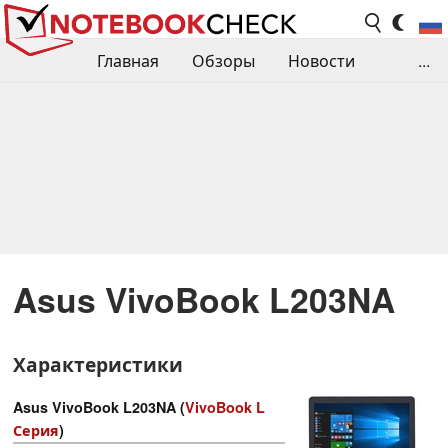
Главная
Обзоры
Новости
...
Сравнения производительности
Библиотека
Поиск обзора
Контакты
Asus VivoBook L203NA
Характеристики
Asus VivoBook L203NA (
VivoBook L
Серия
)