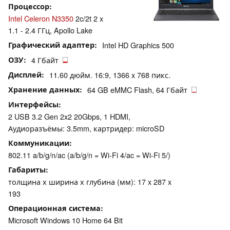
Процессор
Intel Celeron N3350
2c/2t 2 x
1.1 - 2.4 ГГц, Apollo Lake
Графический адаптер
Intel HD Graphics 500
ОЗУ
4 Гбайт
Дисплей
11.60 дюйм. 16:9, 1366 x 768 пикс.
Хранение данных
64 GB eMMC Flash, 64 Гбайт
Интерфейсы
2 USB 3.2 Gen 2x2 20Gbps, 1 HDMI,
Аудиоразъёмы: 3.5mm, картридер: microSD
Коммуникации
802.11 a/b/g/n/ac (a/b/g/n = Wi-Fi 4/ac = Wi-Fi 5/)
Габариты
толщина х ширина х глубина (мм): 17 x 287 x
193
Операционная система
Microsoft Windows 10 Home 64 Bit