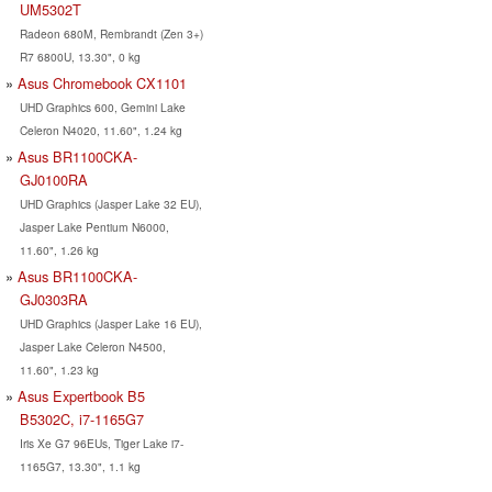
UM5302T
Radeon 680M, Rembrandt (Zen 3+)
R7 6800U, 13.30", 0 kg
Asus Chromebook CX1101
UHD Graphics 600, Gemini Lake
Celeron N4020, 11.60", 1.24 kg
Asus BR1100CKA-
GJ0100RA
UHD Graphics (Jasper Lake 32 EU),
Jasper Lake Pentium N6000,
11.60", 1.26 kg
Asus BR1100CKA-
GJ0303RA
UHD Graphics (Jasper Lake 16 EU),
Jasper Lake Celeron N4500,
11.60", 1.23 kg
Asus Expertbook B5
B5302C, i7-1165G7
Iris Xe G7 96EUs, Tiger Lake i7-
1165G7, 13.30", 1.1 kg