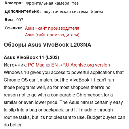
Камера
Фронтальная камера: Yes
Дополнительно
акустическая система: Stereo
Вес
997 г
Ссылки
Asus - сайт производителя
Asus (сайт производителя)
Обзоры Asus VivoBook L203NA
Asus VivoBook 11 (L203)
Источник:
PC Mag
EN→RU
Archive.org version
Windows 10 gives you access to powerful applications that
Chrome OS can't match, but the VivoBook 11 can't run
those programs well, so for most shoppers there's no
reason not to go with a comparable Chromebook for a
similar or even lower price. The Asus mini is certainly easy
to slip into a bag or backpack, and it'll muddle through
routine tasks, but it's not pleasant to use. Budget buyers can
do better.