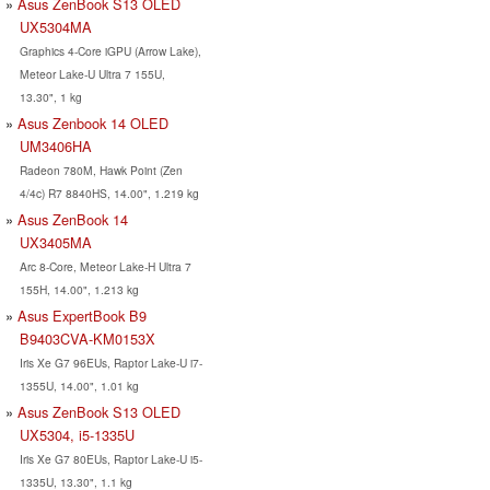
Asus ZenBook S13 OLED
UX5304MA
Graphics 4-Core iGPU (Arrow Lake),
Meteor Lake-U Ultra 7 155U,
13.30", 1 kg
Asus Zenbook 14 OLED
UM3406HA
Radeon 780M, Hawk Point (Zen
4/4c) R7 8840HS, 14.00", 1.219 kg
Asus ZenBook 14
UX3405MA
Arc 8-Core, Meteor Lake-H Ultra 7
155H, 14.00", 1.213 kg
Asus ExpertBook B9
B9403CVA-KM0153X
Iris Xe G7 96EUs, Raptor Lake-U i7-
1355U, 14.00", 1.01 kg
Asus ZenBook S13 OLED
UX5304, i5-1335U
Iris Xe G7 80EUs, Raptor Lake-U i5-
1335U, 13.30", 1.1 kg