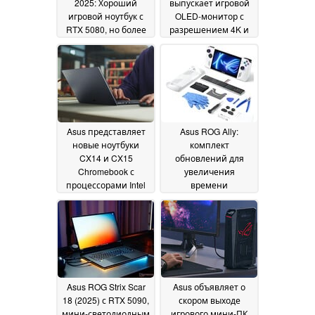
2025: Хороший
выпускает игровой
игровой ноутбук с
OLED-монитор с
RTX 5080, но более
разрешением 4K и
быстрый Ryzen 9
частотой 240 Гц в
9955HX доступен
Великобритании и
только с RTX 5070 Ti
Северной Америке
24
01 May 2025
April 2025
Asus представляет
Asus ROG Ally:
новые ноутбуки
комплект
CX14 и CX15
обновлений для
Chromebook с
увеличения
процессорами Intel
времени
Twin Lake
автономной работы
21 April 2025
и улучшения
охлаждения теперь
доступен для заказа
18 April 2025
Asus ROG Strix Scar
Asus объявляет о
18 (2025) с RTX 5090,
скором выходе
мини-светодиодным
игрового мини-ПК