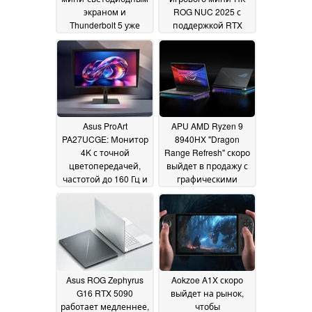
экраном и
ROG NUC 2025 с
Thunderbolt 5 уже
поддержкой RTX
доступен для
5080
13 April 2025
предварительного
заказа
17 April 2025
Asus ProArt
APU AMD Ryzen 9
PA27UCGE: Монитор
8940HX "Dragon
4K с точной
Range Refresh" скоро
цветопередачей,
выйдет в продажу с
частотой до 160 Гц и
графическими
яркостью 600 нит
процессорами Nvidia
дебютирует
RTX 50 в новом Asus
10 April
ROG Strix G16
2025
09 April
2025
Asus ROG Zephyrus
Aokzoe A1X скоро
G16 RTX 5090
выйдет на рынок,
работает медленнее,
чтобы