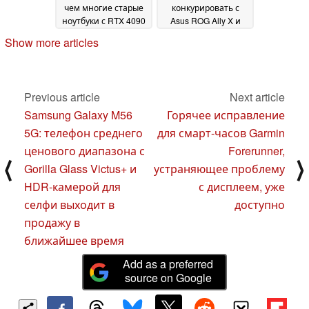
чем многие старые
конкурировать с
ноутбуки с RTX 4090
Asus ROG Ally X и
другими мощными
08 April 2025
Show more articles
игровыми
портативными
компьютерами
04 April
2025
Previous article
Next article
Samsung Galaxy M56
Горячее исправление
5G: телефон среднего
для смарт-часов Garmin
ценового диапазона с
Forerunner,
⟨
⟩
Gorilla Glass Victus+ и
устраняющее проблему
HDR-камерой для
с дисплеем, уже
селфи выходит в
доступно
продажу в
ближайшее время
Add as a preferred
source on Google