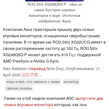
ROG Strix XG248Q5G-P - один из
самых быстрых игровых
мониторов в мире. (Источник
изображения: Asus)
Компания Asus приоткрыла крышку двух новых
игровых мониторов, оснащенных сверхбыстрыми
панелями. В то время как ROG Strix XG32UCG имеет в
своем распоряжении частоту до 320 Гц, ROG Strix
XG248Q5G-P может достигать 610 Гц с поддержкой
AMD FreeSync и Nvidia G-Sync.
Alex Alderson (
перевод
Ninh Duy),
Опубликовано
13
April 2025
🇺🇸
🇫🇷
...
игры и всё, что связано с ними
монитор
свежие релизы
Ранее на этой неделе компания AOC
выпустила два
новых игровых монитора
которые, как она