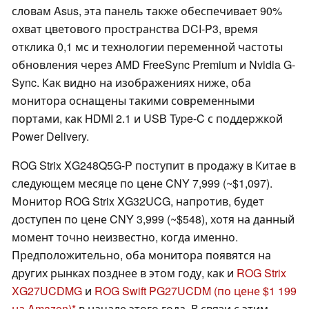
словам Asus, эта панель также обеспечивает 90%
охват цветового пространства DCI-P3, время
отклика 0,1 мс и технологии переменной частоты
обновления через AMD FreeSync Premium и Nvidia G-
Sync. Как видно на изображениях ниже, оба
монитора оснащены такими современными
портами, как HDMI 2.1 и USB Type-C с поддержкой
Power Delivery.
ROG Strix XG248Q5G-P поступит в продажу в Китае в
следующем месяце по цене CNY 7,999 (~$1,097).
Монитор ROG Strix XG32UCG, напротив, будет
доступен по цене CNY 3,999 (~$548), хотя на данный
момент точно неизвестно, когда именно.
Предположительно, оба монитора появятся на
других рынках позднее в этом году, как и
ROG Strix
XG27UCDMG
и
ROG Swift PG27UCDM
(по цене $1 199
на Amazon)
в начале этого года. В связи с этим