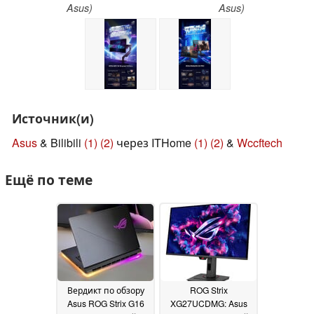
Asus)
Asus)
Источник(и)
Asus
& Bilibili
(1)
(2)
через ITHome
(1)
(2)
&
Wccftech
Ещё по теме
Вердикт по обзору
ROG Strix
Asus ROG Strix G16
XG27UCDMG: Asus