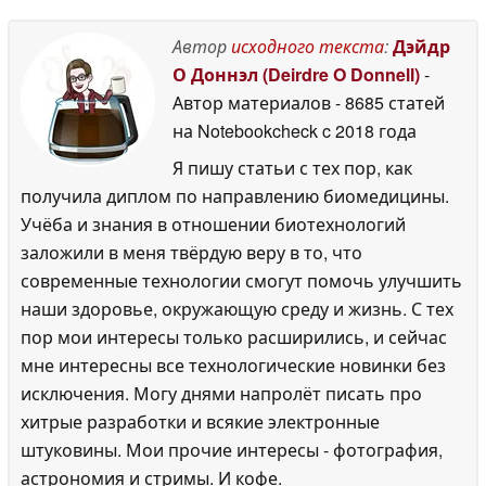
Автор
исходного текста
:
Дэйдр
О Доннэл (Deirdre O Donnell)
-
Автор материалов
- 8685 статей
на Notebookcheck
c 2018 года
Я пишу статьи с тех пор, как
получила диплом по направлению биомедицины.
Учёба и знания в отношении биотехнологий
заложили в меня твёрдую веру в то, что
современные технологии смогут помочь улучшить
наши здоровье, окружающую среду и жизнь. С тех
пор мои интересы только расширились, и сейчас
мне интересны все технологические новинки без
исключения. Могу днями напролёт писать про
хитрые разработки и всякие электронные
штуковины. Мои прочие интересы - фотография,
астрономия и стримы. И кофе.