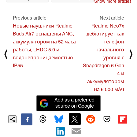
Show more articles
устранит проблему
черного экрана
27
Previous article
Next article
February 2025
Новые наушники Realme
Realme Neo7x
Buds Air7 оснащены ANC,
дебютирует как
аккумулятором на 52 часа
телефон
работы, LHDC 5.0 и
начального
⟨
⟩
водонепроницаемостью
уровня с
IP55
Snapdragon 6 Gen
4 и
аккумулятором
на 6 000 мАч
Add as a preferred
source on Google