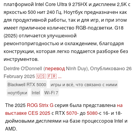
платформой Intel Core Ultra 9 275HX и дисплеем 2,5K с
яркостью 500 нит 240 Гц. Ноутбук предназначен как
для продуктивной работы, так и для игр, и при этом
имеет приличное количество RGB-подсветки. G18
(2025) отличается улучшенной
ремонтопригодностью и охлаждением, благодаря
конструкции, которая легко поддается разборке без
инструментов.
Deirdre O'Donnell (
перевод
Ninh Duy),
Опубликовано
26
February 2025
🇺🇸
🇫🇷
...
Blackwell RTX 5000
игры и всё, что связано с ними
ноутбуки
Intel
Wi-Fi 7
The 2025
ROG Strix G
серия была представлена
на
выставке CES 2025
с RTX
5070
- до
5080
-с 16- и 18-
дюймовыми дисплеями на базе процессоров Intel и
AMD.