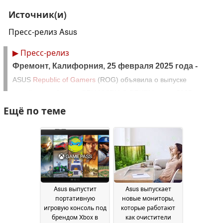
Источник(и)
Пресс-релиз Asus
▶
Пресс-релиз
Фремонт, Калифорния, 25 февраля 2025 года -
ASUS
Republic of Gamers
(ROG) объявила о выпуске
линейки ноутбуков с GPU NVIDIA ® RTX™ Laptop 2025 года -
теперь они доступны для предварительного заказа.
Ещё по теме
Передовая линейка ROG включает в себя новейшие
разработки NVIDIA с такими инновационными графическими
технологиями, как DLSS 4 и Frame Generation,
позволяющими наслаждаться трассировкой лучей без
ущерба для производительности. Наша линейка, доступная
для предварительного заказа, включает: ROG Strix SCAR 16
Asus выпустит
Asus выпускает
и 18, ROG Strix G18 и ROG Zephyrus G14 и G16.
портативную
новые мониторы,
игровую консоль под
которые работают
брендом Xbox в
как очистители
ROG Strix G18: расширение возможностей каждого