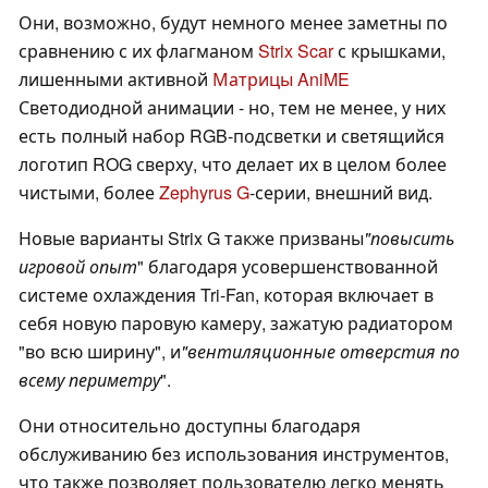
Они, возможно, будут немного менее заметны по
сравнению с их флагманом
Strix Scar
с крышками,
лишенными активной
Матрицы AniME
Светодиодной анимации - но, тем не менее, у них
есть полный набор RGB-подсветки и светящийся
логотип ROG сверху, что делает их в целом более
чистыми, более
Zephyrus G
-серии, внешний вид.
Новые варианты Strix G также призваны
"повысить
игровой опыт
" благодаря усовершенствованной
системе охлаждения Tri-Fan, которая включает в
себя новую паровую камеру, зажатую радиатором
"во всю ширину", и
"вентиляционные отверстия по
всему периметру
".
Они относительно доступны благодаря
обслуживанию без использования инструментов,
что также позволяет пользователю легко менять