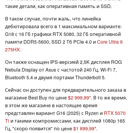
такие детали, как оперативная память и SSD.
В таком случае, почти жаль, что линейка
дебютировала всего в 1 максимальном варианте:
G18 с 16 Гб графики RTX 5080, 32 Гб оперативной
памяти DDR5-5600, SSD 2 Тб PCIe 4.0 и
Core Ultra 9
275HX
.
Он также оснащен IPS-версией 2,5K дисплея ROG
Nebula Display от Asus с частотой 240 Гц, Wi-Fi 7,
Bluetooth 5.4 и двумя портами Thunderbolt 5.
Сейчас он доступен для предварительного заказа в
магазине Best Buy по цене
$2 999,99
. В то же время,
в этом же магазине в настоящее время
представлен вариант G16 (2025) с Ryzen и
RTX 5070
Ti
и такими компромиссами, как дисплей 1080p 165
Гц, "скоро появится" по цене
$1 899,99
.