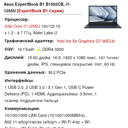
Asus ExpertBook B1 B1502CB, i7-
1255U (
ExpertBook B1 Серия
)
Процессор
Intel Core i7-1255U
10c/12t 10
x 1.2 - 4.7 ГГц, Alder Lake-U
Графический адаптер
Intel Iris Xe Graphics G7 96EUs
ОЗУ
16 Гбайт
, DDR4-3200
Дисплей
15.60 дюйм. 16:9, 1920 x 1080 пикс. 141 точек/
дюйм, IPS, глянцевое покрытие: Нет, 60 Hz
Хранение данных
M.2 PCIe
Интерфейсы
1 USB 2.0, 2 USB 3.0 / 3.1 Gen 1, USB-C Power
Delivery (PD), 1 HDMI, Аудиоразъёмы: 3.5mm, 1
сканер подушечки пальца
Коммуникации
10/100/1000 LAN Card (10/100/1000MBit/s),
802.11 a/b/g/n/ac/ax (a/b/g/n = Wi-Fi 4/ac = Wi-