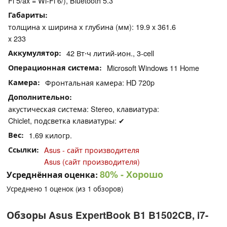
Fi 5/ax = Wi-Fi 6/), Bluetooth 5.3
Габариты
толщина х ширина х глубина (мм): 19.9 x 361.6
x 233
Аккумулятор
42 Вт⋅ч литий-ион., 3-cell
Операционная система
Microsoft Windows 11 Home
Камера
Фронтальная камера: HD 720p
Дополнительно
акустическая система: Stereo, клавиатура:
Chiclet, подсветка клавиатуры: ✔
Вес
1.69 килогр.
Ссылки
Asus - сайт производителя
Asus (сайт производителя)
80%
- Хорошо
Усреднённая оценка:
Усреднено
1
оценок (из
1
обзоров)
Обзоры Asus ExpertBook B1 B1502CB, i7-