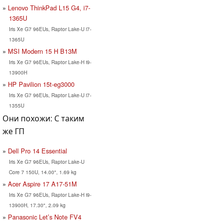
Lenovo ThinkPad L15 G4, i7-
1365U
Iris Xe G7 96EUs, Raptor Lake-U i7-
1365U
MSI Modern 15 H B13M
Iris Xe G7 96EUs, Raptor Lake-H i9-
13900H
HP Pavilion 15t-eg3000
Iris Xe G7 96EUs, Raptor Lake-U i7-
1355U
Они похожи: С таким
же ГП
Dell Pro 14 Essential
Iris Xe G7 96EUs, Raptor Lake-U
Core 7 150U, 14.00", 1.69 kg
Acer Aspire 17 A17-51M
Iris Xe G7 96EUs, Raptor Lake-H i9-
13900H, 17.30", 2.09 kg
Panasonic Let’s Note FV4