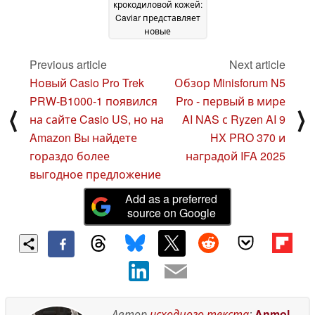
крокодиловой кожей:
Caviar представляет
новые
ограниченные серии
21 October 2025
Previous article
Next article
Новый Casio Pro Trek
Обзор Minisforum N5
PRW-B1000-1 появился
Pro - первый в мире
⟨
⟩
на сайте Casio US, но на
AI NAS с Ryzen AI 9
Amazon Вы найдете
HX PRO 370 и
гораздо более
наградой IFA 2025
выгодное предложение
Add as a preferred
source on Google
Автор
исходного текста
:
Anmol