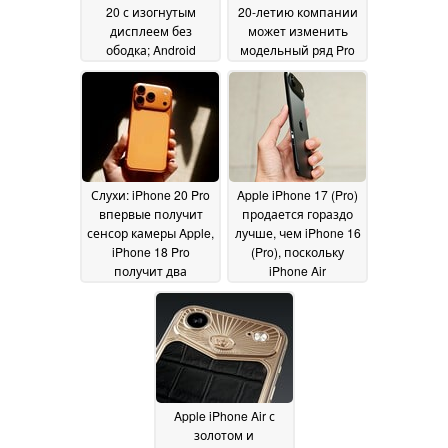
20 с изогнутым
20-летию компании
дисплеем без
может изменить
ободка; Android
модельный ряд Pro
последует за
02 May 2026
изменением
дизайна Apple
23 May
2026
Слухи: iPhone 20 Pro
Apple iPhone 17 (Pro)
впервые получит
продается гораздо
сенсор камеры Apple,
лучше, чем iPhone 16
iPhone 18 Pro
(Pro), поскольку
получит два
iPhone Air
обновления камеры
испытывает
трудности
27 October 2025
21 October
2025
Apple iPhone Air с
золотом и