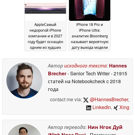
AppleСамый
iPhone 18 Pro и
недорогой iPhone
iPhone Ultra:
компании и в 2027
аналитик Bloomberg
году будет оснащён
называет вероятную
одним из худших
дату выхода модели
дисплеев. Инсайдер
« Apple »
29 June 2026
раскрыл
технические
Автор
исходного текста
:
Hannes
характеристики
Brecher
- Senior Tech Writer
- 21915
iPhone 18 и iPhone Air
статей на Notebookcheck
c 2018
2
29 June 2026
года
contact me via:
@HannesBrecher
,
LinkedIn
,
Xing
Автор перевода:
Нин Нгок Дуй
(Ninh Ngoc Duy)
- Помощник