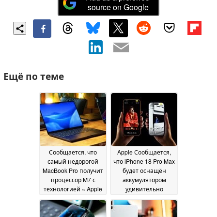
source on Google
Ещё по теме
Сообщается, что
Apple Сообщается,
самый недорогой
что iPhone 18 Pro Max
MacBook Pro получит
будет оснащён
процессор M7 с
аккумулятором
технологией « Apple
удивительно
» и дизайн MacBook
большой ёмкости
02
Ultra раньше, чем
July 2026
ожидалось