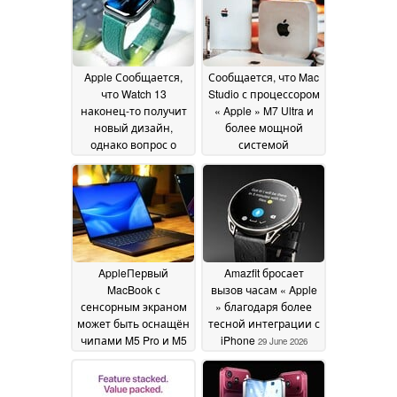
02 July 2026
Apple Сообщается,
Сообщается, что Mac
что Watch 13
Studio с процессором
наконец-то получит
« Apple » M7 Ultra и
новый дизайн,
более мощной
однако вопрос о
системой
модернизации
охлаждения выйдет
аккумулятора пока
на рынок через два
остается
года после
неопределенным
появления модели с
01
процессором M5
July 2026
Ultra
29 June 2026
AppleПервый
Amazfit бросает
MacBook с
вызов часам « Apple
сенсорным экраном
» благодаря более
может быть оснащён
тесной интеграции с
чипами M5 Pro и M5
iPhone
29 June 2026
Max
29 June 2026