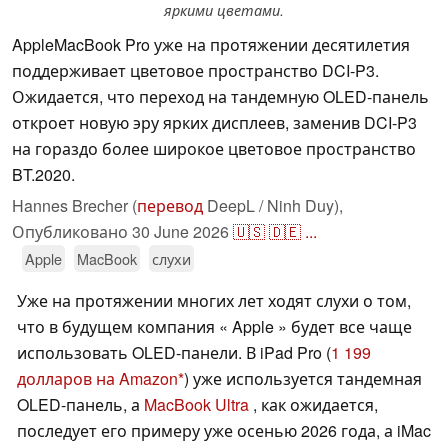
яркими цветами.
AppleMacBook Pro уже на протяжении десятилетия
поддерживает цветовое пространство DCI-P3.
Ожидается, что переход на тандемную OLED-панель
откроет новую эру ярких дисплеев, заменив DCI-P3
на гораздо более широкое цветовое пространство
BT.2020.
Hannes Brecher (
перевод
DeepL / Ninh Duy),
Опубликовано
30 June 2026
🇺🇸
🇩🇪
...
Apple
MacBook
слухи
Уже на протяжении многих лет ходят слухи о том,
что в будущем компания « Apple » будет все чаще
использовать OLED-панели. В iPad Pro (
1 199
долларов на Amazon
) уже используется тандемная
OLED-панель, а
MacBook Ultra
, как ожидается,
последует его примеру уже осенью 2026 года, а iMac