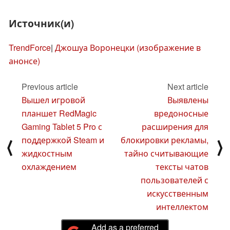
Источник(и)
TrendForce
|
Джошуа Воронецки (изображение в
анонсе)
Previous article
Next article
Вышел игровой
Выявлены
планшет RedMagic
вредоносные
Gaming Tablet 5 Pro с
расширения для
поддержкой Steam и
блокировки рекламы,
⟨
⟩
жидкостным
тайно считывающие
охлаждением
тексты чатов
пользователей с
искусственным
интеллектом
Add as a preferred