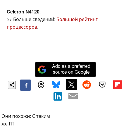
Celeron N4120
:
>> Больше сведений:
Большой рейтинг
процессоров
.
Add as a preferred
source on Google
Они похожи: С таким
же ГП