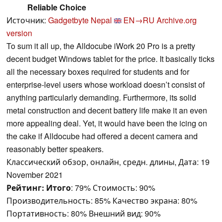
Reliable Choice
Источник:
Gadgetbyte Nepal
EN→RU
Archive.org
version
To sum it all up, the Alldocube iWork 20 Pro is a pretty
decent budget Windows tablet for the price. It basically ticks
all the necessary boxes required for students and for
enterprise-level users whose workload doesn’t consist of
anything particularly demanding. Furthermore, its solid
metal construction and decent battery life make it an even
more appealing deal. Yet, it would have been the icing on
the cake if Alldocube had offered a decent camera and
reasonably better speakers.
Классический обзор, онлайн, средн. длины, Дата: 19
November 2021
Рейтинг:
Итого
: 79% Стоимость: 90%
Производительность: 85% Качество экрана: 80%
Портативность: 80% Внешний вид: 90%