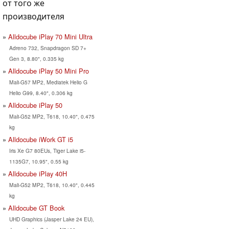
от того же
производителя
Alldocube iPlay 70 Mini Ultra
Adreno 732, Snapdragon SD 7+
Gen 3, 8.80", 0.335 kg
Alldocube iPlay 50 Mini Pro
Mali-G57 MP2, Mediatek Helio G
Helio G99, 8.40", 0.306 kg
Alldocube iPlay 50
Mali-G52 MP2, T618, 10.40", 0.475
kg
Alldocube iWork GT i5
Iris Xe G7 80EUs, Tiger Lake i5-
1135G7, 10.95", 0.55 kg
Alldocube iPlay 40H
Mali-G52 MP2, T618, 10.40", 0.445
kg
Alldocube GT Book
UHD Graphics (Jasper Lake 24 EU),