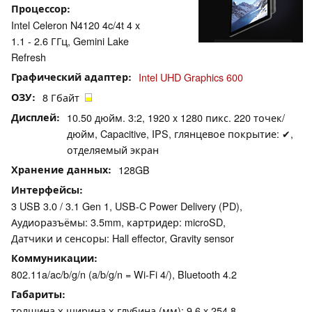
Процессор
Intel Celeron N4120 4c/4t 4 x
1.1 - 2.6 ГГц, Gemini Lake
Refresh
Графический адаптер
Intel UHD Graphics 600
ОЗУ
8 Гбайт
Дисплей
10.50 дюйм. 3:2, 1920 x 1280 пикс. 220 точек/
дюйм, Capacitive, IPS, глянцевое покрытие: ✔,
отделяемый экран
Хранение данных
128GB
Интерфейсы
3 USB 3.0 / 3.1 Gen 1, USB-C Power Delivery (PD),
Аудиоразъёмы: 3.5mm, картридер: microSD,
Датчики и сенсоры: Hall effector, Gravity sensor
Коммуникации
802.11a/ac/b/g/n (a/b/g/n = Wi-Fi 4/), Bluetooth 4.2
Габариты
толщина х ширина х глубина (мм): 9.6 x 254.8