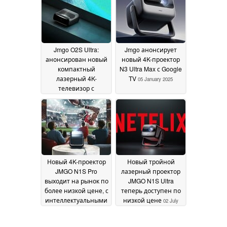
Jmgo O2S Ultra:
Jmgo анонсирует
анонсирован новый
новый 4K-проектор
компактный
N3 Ultra Max с Google
лазерный 4K-
TV
05 January 2025
телевизор с
интеллектуальными
функциями
05 January
2025
Новый 4K-проектор
Новый тройной
JMGO N1S Pro
лазерный проектор
выходит на рынок по
JMGO N1S Ultra
более низкой цене, с
теперь доступен по
интеллектуальными
низкой цене
02 July
функциями и
2024
защитой глаз
10