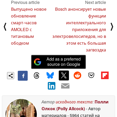
Previous article
Next article
September 2024
Выпущено новое
Bosch анонсирует новые
обновление
функции
смарт-часов
интеллектуального
⟨
⟩
AMOLED с
приложения для
титановым
электровелосипедов, но в
ободком
этом есть большая
загвоздка
Add as a preferred
source on Google
Автор
исходного текста
:
Полли
Олкок (Polly Allcock)
- Автор
материалов
- 5964 статей на