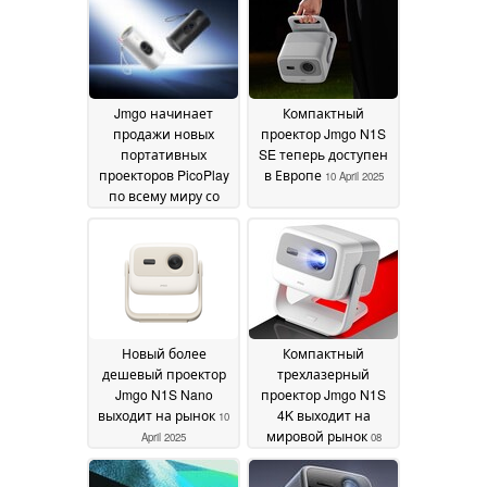
Jmgo начинает
Компактный
продажи новых
проектор Jmgo N1S
портативных
SE теперь доступен
проекторов PicoPlay
в Европе
10 April 2025
по всему миру со
скидкой
03 July 2025
Новый более
Компактный
дешевый проектор
трехлазерный
Jmgo N1S Nano
проектор Jmgo N1S
выходит на рынок
4K выходит на
10
мировой рынок
April 2025
08
January 2025