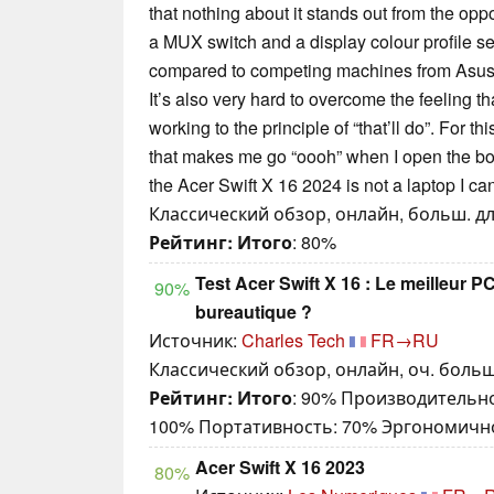
that nothing about it stands out from the opp
a MUX switch and a display colour profile sel
compared to competing machines from Asus
It’s also very hard to overcome the feeling t
working to the principle of “that’ll do”. For th
that makes me go “oooh” when I open the box
the Acer Swift X 16 2024 is not a laptop I 
Классический обзор, онлайн, больш. дл
Рейтинг:
Итого
: 80%
Test Acer Swift X 16 : Le meilleur P
90%
bureautique ?
Источник:
Charles Tech
FR→RU
Классический обзор, онлайн, оч. больш
Рейтинг:
Итого
: 90% Производительно
100% Портативность: 70% Эргономичн
Acer Swift X 16 2023
80%