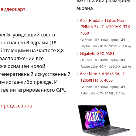
же ГП и/или размером
экрана
 видеокарт
.
Acer Predator Helios Neo
PHN16-71, i7-13700HX RTX
4050
enix, увидевший свет в
GeForce RTX 4050 Laptop GPU,
р оснащен 8 ядрами (16
Raptor Lake-HX i7-13700HX, 2.6 kg
аботающими на частоте 3,8
Gigabyte G6X 9MG
м распоряжении все
GeForce RTX 4050 Laptop GPU,
акже оснащен новой
Raptor Lake-HX i7-13650HX, 2.5 kg
т генеративный искусственный
Acer Nitro 5 AN515-58, i7-
12650H RTX 4050
м когда-либо прежде. И
GeForce RTX 4050 Laptop GPU,
естве интегрированного GPU
Alder Lake-P i7-12650H, 2.5 kg
 процессоров
.