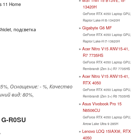
MSI Thin 15 B13VE, i5-
ws 11 Home
13420H
GeForce RTX 4050 Laptop GPU,
Raptor Lake-H i5-13420H
Gigabyte G6 MF
hiclet, подсветка
GeForce RTX 4050 Laptop GPU,
Raptor Lake-H i7-13620H
Acer Nitro V15 ANV15-41,
R7 7735HS
GeForce RTX 4050 Laptop GPU,
Rembrandt (Zen 3+) R7 7735HS
Acer Nitro V15 ANV15-41,
RTX 4050
5%, Оснащение: - %, Качество
GeForce RTX 4050 Laptop GPU,
ний вид: 80%,
Rembrandt (Zen 3+) R5 7535HS
Asus Vivobook Pro 15
N6506CU
GeForce RTX 4050 Laptop GPU,
61G-R0SU
Arrow Lake Ultra 9 285H
Lenovo LOQ 15IAX9I, RTX
w
4050