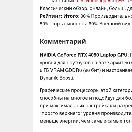
Источник:
Les Numeriques
FR→
Классический обзор, онлайн, больш. дл
Рейтинг:
Итого
: 80% Производительно
80% Портативность: 60% Внешний вид:
Комментарий
NVIDIA GeForce RTX 4050 Laptop GPU
:
уровня для ноутбуков на базе архитект
6 ГБ VRAM GDDR6 (96 бит) и настраивает
Dynamic Boost).
Графические процессоры этой категор
способны на многое и подойдут для бо
при максимальных настройках и разре
"просто верхнего" уровня производит
меньше энергии, чем самые-самые топ