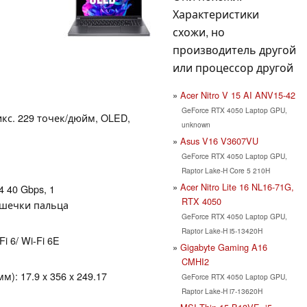
Характеристики
схожи, но
производитель другой
или процессор другой
Acer Nitro V 15 AI ANV15-42
GeForce RTX 4050 Laptop GPU,
пикс. 229 точек/дюйм, OLED,
unknown
Asus V16 V3607VU
GeForce RTX 4050 Laptop GPU,
Raptor Lake-H Core 5 210H
Acer Nitro Lite 16 NL16-71G,
4 40 Gbps, 1
RTX 4050
ушечки пальца
GeForce RTX 4050 Laptop GPU,
Raptor Lake-H i5-13420H
Fi 6/ Wi-Fi 6E
Gigabyte Gaming A16
CMHI2
): 17.9 x 356 x 249.17
GeForce RTX 4050 Laptop GPU,
Raptor Lake-H i7-13620H