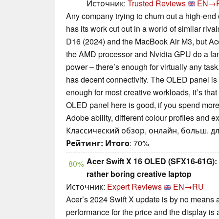
Источник:
Trusted Reviews
EN→
Any company trying to churn out a high-end 
has its work cut out in a world of similar r
D16 (2024) and the MacBook Air M3, but Acer
the AMD processor and Nvidia GPU do a fanta
power – there’s enough for virtually any task
has decent connectivity. The OLED panel is 
enough for most creative workloads, it’s tha
OLED panel here is good, if you spend more 
Adobe ability, different colour profiles and e
Классический обзор, онлайн, больш. дли
Рейтинг:
Итого
: 70%
Acer Swift X 16 OLED (SFX16-61G): 
80%
rather boring creative laptop
Источник:
Expert Reviews
EN→RU
Acer’s 2024 Swift X update is by no means a
performance for the price and the display is 