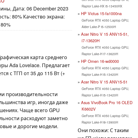
RU
Raptor Lake-HX i5-13450HX
ины, Дата: 06 December 2023
HP Victus 15-fa1000na
сть: 80% Качество экрана:
GeForce RTX 4050 Laptop GPU,
 80%
Alder Lake-P i5-12500H
Acer Nitro V 15 ANV15-51,
i7-13620H
GeForce RTX 4050 Laptop GPU,
Raptor Lake-H i7-13620H
 Графическая карта среднего
HP Omen 16-wd0000
уры Ada Lovelace. Предлагает
GeForce RTX 4050 Laptop GPU,
ся с ТГП от 35 до 115 Вт (+
Raptor Lake-H i5-13420H
Acer Nitro V 15 ANV15-51
GeForce RTX 4050 Laptop GPU,
ии производительности
Raptor Lake-H i5-13420H
льшинства игр, иногда даже
Asus VivoBook Pro 16 OLED
K6602V
шениях. Чаще всего GPU
GeForce RTX 4050 Laptop GPU,
ельности расходуют заметно
Raptor Lake-H i9-13900H
овые и дорогие модели.
Они похожи: С таким