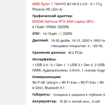
AMD Ryzen 7 7840HS
8c/16t 8 x 3.8 - 5.1 ГГц,
Phoenix-HS (Zen 4)
Графический адаптер
NVIDIA GeForce RTX 4050 Laptop GPU
-
6 Гбайт VRAM, GDDR6
ОЗУ
16 Гбайт
, DDR5
Дисплей
16.00 дюйм. 16:10, 3200 x 1800 
глянцевое покрытие: ✔, 120 Hz
Хранение данных
M.2 PCIe
Интерфейсы
1 USB 3.0 / 3.1 Gen 1, 1 USB 3.1 Gen 2, 2 USB
HDMI, Аудиоразъёмы: 3.5mm, 1 сканер под
Коммуникации
Wi-Fi 6E (a/b/g/n = Wi-Fi 4/ac = Wi-Fi 5/ax = Wi-
6 GHz), Bluetooth 5.1
Габариты
толщина х ширина х глубина (мм
Аккумулятор
76 Вт⋅ч литий-ион., 4-cell