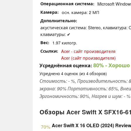
Операционная система
Microsoft Windo
Камера
осн. камера: 2 МП
Дополнительно
акустическая система: Stereo, клавиатура: C
клавиатуры: ✔
Вес
1.97 килогр.
Ссылки
Acer - сайт производителя
Acer (сайт производителя)
80%
- Хорошо
Усреднённая оценка:
Усреднено
4
оценок (из
4
обзоров)
Стоимость: - %, Производительность: 8
экрана: 90% Портативность: 65%, Внеш
Эргономичность: 90%, Нагрев и шум: - %
Обзоры Acer Swift X SFX16-
Acer Swift X 16 OLED (2024) Revie
70%