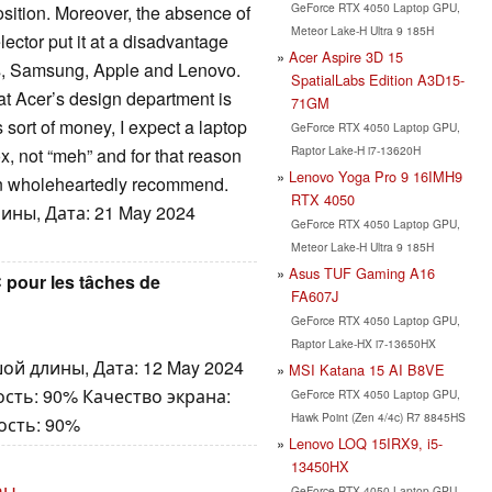
GeForce RTX 4050 Laptop GPU,
osition. Moreover, the absence of
Meteor Lake-H Ultra 9 185H
ector put it at a disadvantage
Acer Aspire 3D 15
, Samsung, Apple and Lenovo.
SpatialLabs Edition A3D15-
hat Acer’s design department is
71GM
is sort of money, I expect a laptop
GeForce RTX 4050 Laptop GPU,
Raptor Lake-H i7-13620H
, not “meh” and for that reason
Lenovo Yoga Pro 9 16IMH9
can wholeheartedly recommend.
RTX 4050
ины, Дата: 21 May 2024
GeForce RTX 4050 Laptop GPU,
Meteor Lake-H Ultra 9 185H
Asus TUF Gaming A16
C pour les tâches de
FA607J
GeForce RTX 4050 Laptop GPU,
Raptor Lake-HX i7-13650HX
ой длины, Дата: 12 May 2024
MSI Katana 15 AI B8VE
сть: 90% Качество экрана:
GeForce RTX 4050 Laptop GPU,
Hawk Point (Zen 4/4c) R7 8845HS
ость: 90%
Lenovo LOQ 15IRX9, i5-
13450HX
GeForce RTX 4050 Laptop GPU,