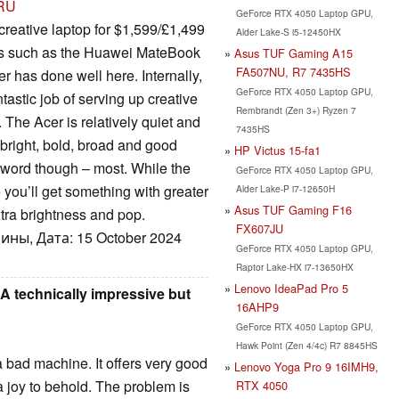
RU
GeForce RTX 4050 Laptop GPU,
creative laptop for $1,599/£1,499
Alder Lake-S i5-12450HX
ivals such as the Huawei MateBook
Asus TUF Gaming A15
FA507NU, R7 7435HS
 has done well here. Internally,
GeForce RTX 4050 Laptop GPU,
stic job of serving up creative
Rembrandt (Zen 3+) Ryzen 7
. The Acer is relatively quiet and
7435HS
bright, bold, broad and good
HP Victus 15-fa1
t word though – most. While the
GeForce RTX 4050 Laptop GPU,
you’ll get something with greater
Alder Lake-P i7-12650H
Asus TUF Gaming F16
xtra brightness and pop.
FX607JU
ны, Дата: 15 October 2024
GeForce RTX 4050 Laptop GPU,
Raptor Lake-HX i7-13650HX
Lenovo IdeaPad Pro 5
A technically impressive but
16AHP9
GeForce RTX 4050 Laptop GPU,
Hawk Point (Zen 4/4c) R7 8845HS
 bad machine. It offers very good
Lenovo Yoga Pro 9 16IMH9,
a joy to behold. The problem is
RTX 4050