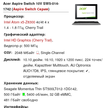
Acer Aspire Switch 10V SW5-014-
1742 (
Aspire Switch Серия
)
Процессор
Intel Atom x5-Z8300
4c/4t 4 x
1.4 - 1.8 ГГц, Cherry Trail
Графический адаптер
Intel HD Graphics (Cherry Trail)
,
Видеопр-р: 500 МГц
ОЗУ
2048 Мбайт
, Single-Channel
Дисплей
10.10 дюйм. 16:10, 1920 x 1200 пикс. 224 точек/
дюйм, Kapazitiver Multitouch, AU Optronics
AUO17D8, IPS, глянцевое покрытие: ✔,
отделяемый экран
Хранение данных
Seagate Momentus Thin ST500LT012-1DG142,
500 Гбайт
, 5400 об/мин, 32 GB eMMC,
481 Гбайт свободно
Интерфейсы