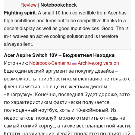
Review
|
Notebookcheck
Fighting spirit.
A small 10-inch convertible from Acer has
high ambitions and turns out to be competitive thanks to a
decent display as well as good input devices. Good: The 2-
in-1 waives an active cooling solution and is therefore
always silent.
Acer Aspire Switch 10V – Бюджетная Находка
Источник:
Notebook-Center.ru
Archive.org version
Еще один веский аргумент за покупку девайса –
возможность приобрести комплектацию не только с
флеш-памятью, но еще и с жестким диском
«внагрузку». Конечно, последняя будет дороже, зато
по характеристикам фактически получается
полноценный ноутбук, хоть и 10-дюймовый. Из
недостатков, пожалуй, можно отметить отнюдь не
самый тонкий корпус, а также вес планшетной части.
Кстати, на удивление, девайс продается по приятной