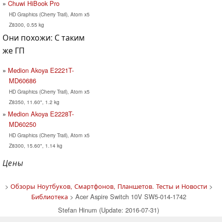
Chuwi HiBook Pro
HD Graphics (Cherry Trail), Atom x5
Z8300, 0.55 kg
Они похожи: С таким
же ГП
Medion Akoya E2221T-
MD60686
HD Graphics (Cherry Trail), Atom x5
Z8350, 11.60", 1.2 kg
Medion Akoya E2228T-
MD60250
HD Graphics (Cherry Trail), Atom x5
Z8300, 15.60", 1.14 kg
Цены
>
Обзоры Ноутбуков, Смартфонов, Планшетов. Тесты и Новости
>
Библиотека
> Acer Aspire Switch 10V SW5-014-1742
Stefan Hinum (Update: 2016-07-31)