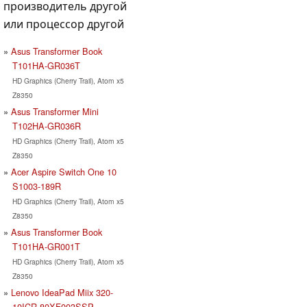
производитель другой
или процессор другой
Asus Transformer Book
T101HA-GR036T
HD Graphics (Cherry Trail), Atom x5
Z8350
Asus Transformer Mini
T102HA-GR036R
HD Graphics (Cherry Trail), Atom x5
Z8350
Acer Aspire Switch One 10
S1003-189R
HD Graphics (Cherry Trail), Atom x5
Z8350
Asus Transformer Book
T101HA-GR001T
HD Graphics (Cherry Trail), Atom x5
Z8350
Lenovo IdeaPad Miix 320-
10ICR-80XF003SSP