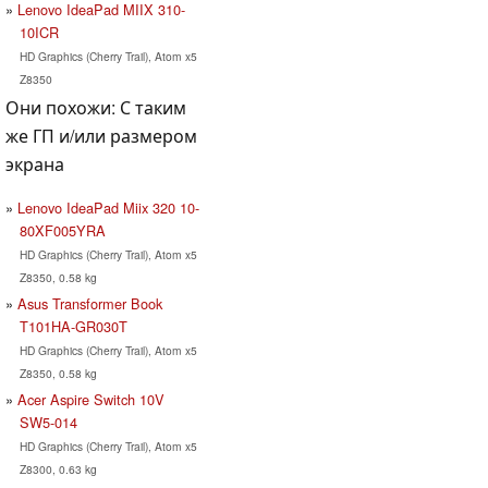
Lenovo IdeaPad MIIX 310-
10ICR
HD Graphics (Cherry Trail), Atom x5
Z8350
Они похожи: С таким
же ГП и/или размером
экрана
Lenovo IdeaPad Miix 320 10-
80XF005YRA
HD Graphics (Cherry Trail), Atom x5
Z8350, 0.58 kg
Asus Transformer Book
T101HA-GR030T
HD Graphics (Cherry Trail), Atom x5
Z8350, 0.58 kg
Acer Aspire Switch 10V
SW5-014
HD Graphics (Cherry Trail), Atom x5
Z8300, 0.63 kg