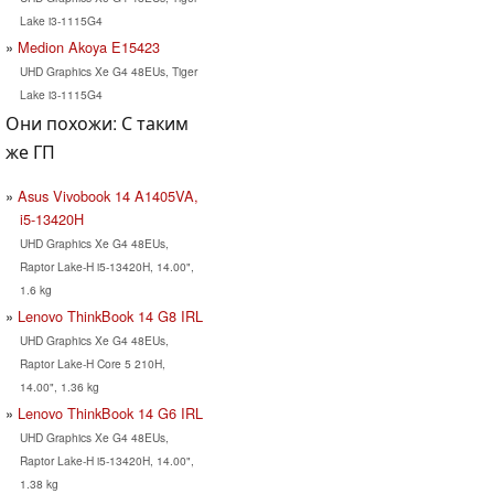
Lake i3-1115G4
Medion Akoya E15423
UHD Graphics Xe G4 48EUs, Tiger
Lake i3-1115G4
Они похожи: С таким
же ГП
Asus Vivobook 14 A1405VA,
i5-13420H
UHD Graphics Xe G4 48EUs,
Raptor Lake-H i5-13420H, 14.00",
1.6 kg
Lenovo ThinkBook 14 G8 IRL
UHD Graphics Xe G4 48EUs,
Raptor Lake-H Core 5 210H,
14.00", 1.36 kg
Lenovo ThinkBook 14 G6 IRL
UHD Graphics Xe G4 48EUs,
Raptor Lake-H i5-13420H, 14.00",
1.38 kg