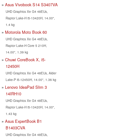
Asus Vivobook S14 S3407VA
UHD Graphics Xe G4 48EUs,
Raptor Lake-H i5-13420H, 14.00",
1.4 kg
Motorola Moto Book 60
UHD Graphics Xe G4 48EUs,
Raptor Lake-H Core 5 210H,
14.00", 1.39 kg
Chuwi CoreBook X, i5-
12450H
UHD Graphics Xe G4 48EUs, Alder
Lake-P i5-12450H, 14.00", 1.36 kg
Lenovo IdeaPad Slim 3
14IRH10
UHD Graphics Xe G4 48EUs,
Raptor Lake-H i5-13420H, 14.00",
1.43 kg
Asus ExpertBook B1
B1403CVA
UHD Graphics Xe G4 48EUs,