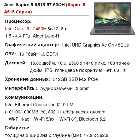
Acer Aspire 5 A515-57-53QH (
Aspire 5
A515 Серия
)
Процессор
Intel Core i5-12450H
8c/12t 8 x
1.5 - 4.4 ГГц, Alder Lake-H
Графический адаптер
Intel UHD Graphics Xe G4 48EUs
ОЗУ
16 Гбайт
, DDR4
Дисплей
15.60 дюйм. 16:9, 2560 x 1440 пикс. 188 точек/
дюйм, IPS, глянцевое покрытие: Нет, 60 Hz
Хранение данных
512GB SSD M.2 PCIe
Интерфейсы
Аудиоразъёмы: 3.5mm
Коммуникации
Intel Ethernet Connection I219-LM
(10/100/1000MBit/s), 802.11 a/b/g/n/ac/ax (a/b/g/n
= Wi-Fi 4/ac = Wi-Fi 5/ax = Wi-Fi 6/), Bluetooth 5.2
Габариты
толщина х ширина х глубина (мм): 17.9 x 362.9