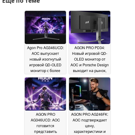
Ещё по теме
Agon Pro AG346UCD:
AGON PRO PD34:
AOC выпускает
Новый игровой QD-
новый изогнутый
OLED монитор от
игровой QD-OLED
AOC и Porsche Design
монитор с более
выходит на рынок,
низкой, чем
вдохновленный
ожидалось, ценой на
дизайном Porsche
старте продаж
911
24
21 September 2024
October 2024
AGON PRO
AGON PRO AG246FK:
AG346UCD: AOC
AOC подтверждает
готовится
цену,
представить
характеристики и