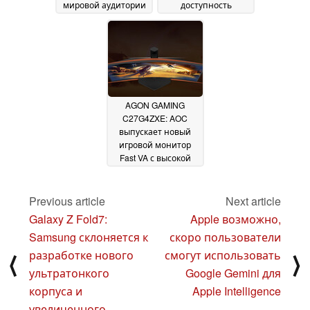
мировой аудитории
доступность
новый изогнутый
сверхбыстрого
игровой OLED-
монитора для
монитор со
киберспортсменов
26
встроенными
July 2024
динамиками и USB-
концентратором
17
September 2024
AGON GAMING
C27G4ZXE: AOC
выпускает новый
игровой монитор
Fast VA с высокой
частотой
обновления и
контрастностью
Previous article
Next article
4,000:1
25 June 2024
Galaxy Z Fold7:
Apple возможно,
Samsung склоняется к
скоро пользователи
разработке нового
смогут использовать
⟨
⟩
ультратонкого
Google Gemini для
корпуса и
Apple Intelligence
увеличенного