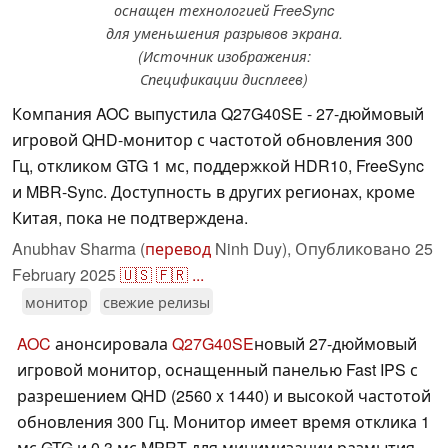
оснащен технологией FreeSync
для уменьшения разрывов экрана.
(Источник изображения:
Спецификации дисплеев)
Компания AOC выпустила Q27G40SE - 27-дюймовый
игровой QHD-монитор с частотой обновления 300
Гц, откликом GTG 1 мс, поддержкой HDR10, FreeSync
и MBR-Sync. Доступность в других регионах, кроме
Китая, пока не подтверждена.
Anubhav Sharma (
перевод
Ninh Duy),
Опубликовано
25
February 2025
🇺🇸
🇫🇷
...
монитор
свежие релизы
AOC
анонсировала
Q27G40SE
новый 27-дюймовый
игровой монитор, оснащенный панелью Fast IPS с
разрешением QHD (2560 x 1440) и высокой частотой
обновления 300 Гц. Монитор имеет время отклика 1
мс GTG и 0,3 мс MPRT для минимизации размытия