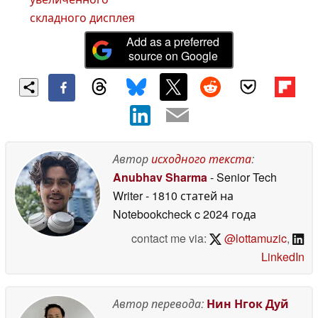
складного дисплея
Add as a preferred
source on Google
Автор
исходного текста
:
Anubhav Sharma
- Senior Tech
Writer
- 1810 статей на
Notebookcheck
c 2024 года
contact me via:
@lottamuzic
,
LinkedIn
Автор перевода:
Нин Нгок Дуй