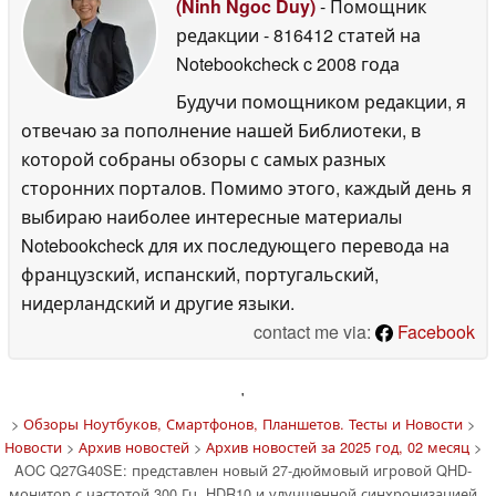
(Ninh Ngoc Duy)
- Помощник
редакции
- 816412 статей на
Notebookcheck
c 2008 года
Будучи помощником редакции, я
отвечаю за пополнение нашей Библиотеки, в
которой собраны обзоры с самых разных
сторонних порталов. Помимо этого, каждый день я
выбираю наиболее интересные материалы
Notebookcheck для их последующего перевода на
французский, испанский, португальский,
нидерландский и другие языки.
contact me via:
Facebook
'
>
Обзоры Ноутбуков, Смартфонов, Планшетов. Тесты и Новости
>
Новости
>
Архив новостей
>
Архив новостей за 2025 год, 02 месяц
>
AOC Q27G40SE: представлен новый 27-дюймовый игровой QHD-
монитор с частотой 300 Гц, HDR10 и улучшенной синхронизацией