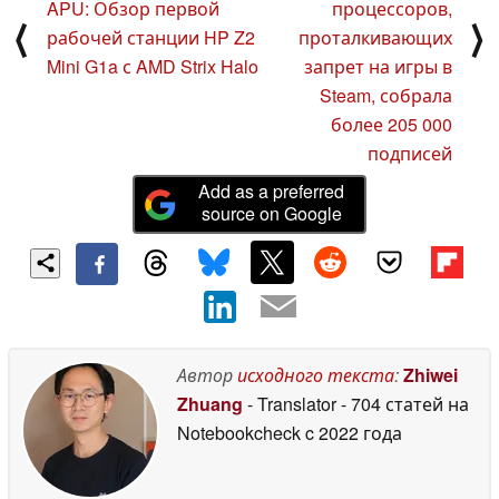
APU: Обзор первой
процессоров,
⟨
⟩
рабочей станции HP Z2
проталкивающих
Mini G1a с AMD Strix Halo
запрет на игры в
Steam, собрала
более 205 000
подписей
Add as a preferred
source on Google
Автор
исходного текста
:
Zhiwei
Zhuang
- Translator
- 704 статей на
Notebookcheck
c 2022 года