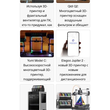
Используя 3D-
Qidi Q2:
принтер и
Многоцветный 3D-
фрактальный
принтер оснащен
вентилятор для ПК,
воздушным
кто-то придумал, как
фильтром и обещает
избавиться от
идеальные первые
кошмара с осами
слои
11
02 October 2025
October 2025
Yumi Model C:
Elegoo Jupiter 2 -
Высокоскоростной
новый 3D-принтер с
многоцветный 3D-
новым
принтер,
приложением для
поддерживающий
дистанционного
до 12 филаментов
управления со
21
смартфона
July 2025
28 June 2025