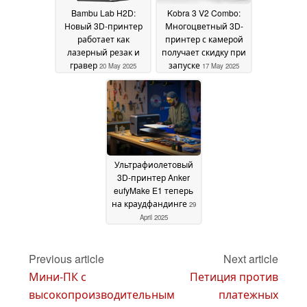
Bambu Lab H2D:
Kobra 3 V2 Combo:
Новый 3D-принтер
Многоцветный 3D-
работает как
принтер с камерой
лазерный резак и
получает скидку при
гравер
запуске
20 May 2025
17 May 2025
Ультрафиолетовый
3D-принтер Anker
eufyMake E1 теперь
на краудфандинге
29
April 2025
Previous article
Next article
Мини-ПК с
Петиция против
высокопроизводительным
платежных