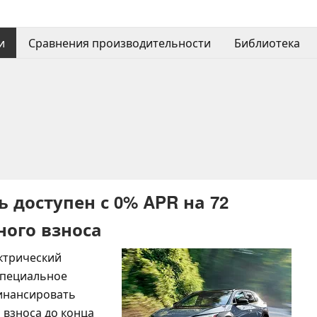
и
Сравнения производительности
Библиотека
рь доступен с 0% APR на 72
ного взноса
ектрический
 Специальное
инансировать
взноса до конца