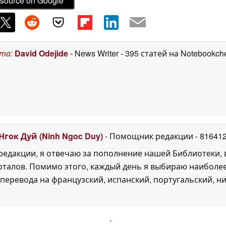
source on Google
ста
:
David Odejide
- News Writer
- 395 статей на Notebookch
Нгок Дуй (Ninh Ngoc Duy)
- Помощник редакции
- 81641
едакции, я отвечаю за пополнение нашей Библиотеки, 
рталов. Помимо этого, каждый день я выбираю наиболе
перевода на французский, испанский, португальский, ни
'