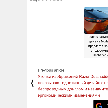
Subaru заниж
цену на Model
предлагая н
внедорожн
Uncharted 
симметричны
на $5,000 деш
Previous article
December 202
Утечки изображений Razer Deathadde
⟨
показывают однотипный дизайн с 
беспроводным донглом и незначит
эргономическими изменениями