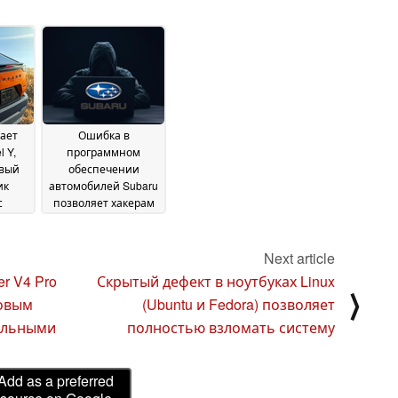
ает
Ошибка в
 Y,
программном
овый
обеспечении
ик
автомобилей Subaru
с
позволяет хакерам
м AWD
получить полный
евле
доступ к машинам
10
25
Next article
5
January 2025
r V4 Pro
Скрытый дефект в ноутбуках Linux
⟩
новым
(Ubuntu и Fedora) позволяет
ельными
полностью взломать систему
Add as a preferred