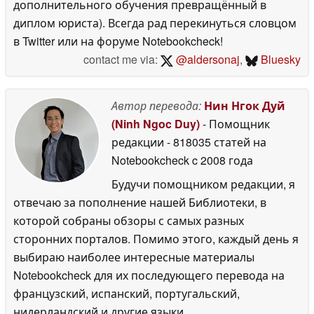
дополнительного обучения превращённый в
диплом юриста). Всегда рад перекинуться словцом
в Twitter или на форуме Notebookcheck!
contact me via:
@aldersonaj
,
Bluesky
Автор перевода:
Нин Нгок Дуй
(Ninh Ngoc Duy)
- Помощник
редакции
- 818035 статей на
Notebookcheck
c 2008 года
Будучи помощником редакции, я
отвечаю за пополнение нашей Библиотеки, в
которой собраны обзоры с самых разных
сторонних порталов. Помимо этого, каждый день я
выбираю наиболее интересные материалы
Notebookcheck для их последующего перевода на
французский, испанский, португальский,
нидерландский и другие языки.