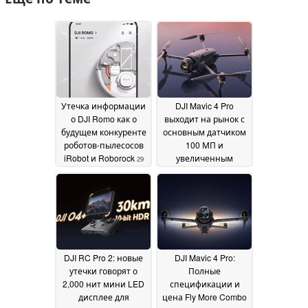
Утечка информации
DJI Mavic 4 Pro
о DJI Romo как о
выходит на рынок с
будущем конкуренте
основным датчиком
роботов-пылесосов
100 МП и
iRobot и Roborock
увеличенным
29
временем полета
May 2025
13
May 2025
DJI RC Pro 2: новые
DJI Mavic 4 Pro:
утечки говорят о
Полные
2,000 нит мини LED
спецификации и
дисплее для
цена Fly More Combo