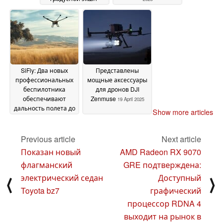
камеры DJI и
конкурента Insta360
X5
05 May 2025
SiFly: Два новых
Представлены
профессиональных
мощные аксессуары
беспилотника
для дронов DJI
обеспечивают
Zenmuse
19 April 2025
дальность полета до
Show more articles
90 миль и могут
переносить тяжелые
грузы
Previous article
Next article
03 May 2025
Показан новый
AMD Radeon RX 9070
флагманский
GRE подтверждена:
электрический седан
Доступный
⟨
⟩
Toyota bz7
графический
процессор RDNA 4
выходит на рынок в