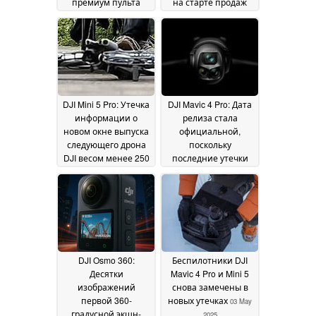
премиум пульта
на старте продаж
Mavic 4 Pro
раскрыты раньше
08 May 2025
срока
08 May 2025
DJI Mini 5 Pro: Утечка
DJI Mavic 4 Pro: Дата
информации о
релиза стала
новом окне выпуска
официальной,
следующего дрона
поскольку
DJI весом менее 250
последние утечки
г
показывают
07 May 2025
розничные
устройства,
электронные ND-
фильтры и
предполагаемые
ранние образцы
DJI Osmo 360:
Беспилотники DJI
камер
07 May 2025
Десятки
Mavic 4 Pro и Mini 5
изображений
снова замечены в
первой 360-
новых утечках
03 May
градусной экшн-
2025