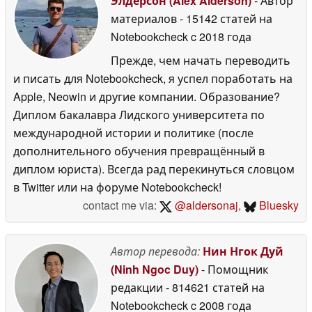
Элдерсон (Alex Alderson)
- Автор
материалов
- 15142 статей на
Notebookcheck
c 2018 года
Прежде, чем начать переводить
и писать для Notebookcheck, я успел поработать на
Apple, Neowin и другие компании. Образование?
Диплом бакалавра Лидского университета по
международной истории и политике (после
дополнительного обучения превращённый в
диплом юриста). Всегда рад перекинуться словцом
в Twitter или на форуме Notebookcheck!
contact me via:
@aldersonaj
,
Bluesky
Автор перевода:
Нин Нгок Дуй
(Ninh Ngoc Duy)
- Помощник
редакции
- 814621 статей на
Notebookcheck
c 2008 года