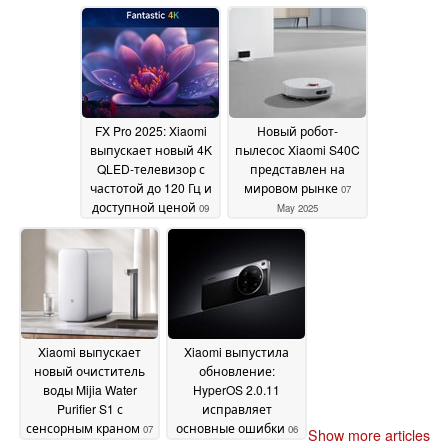
10 May 2025
2025
FX Pro 2025: Xiaomi
Новый робот-
выпускает новый 4K
пылесос Xiaomi S40C
QLED-телевизор с
представлен на
частотой до 120 Гц и
мировом рынке
07
доступной ценой
09
May 2025
May 2025
Xiaomi выпускает
Xiaomi выпустила
новый очиститель
обновление:
воды Mijia Water
HyperOS 2.0.11
Purifier S1 с
исправляет
сенсорным краном
основные ошибки
07
06
Show more articles
May 2025
May 2025