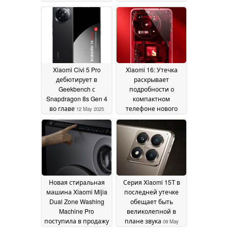
Xiaomi Civi 5 Pro
Xiaomi 16: Утечка
дебютирует в
раскрывает
Geekbench с
подробности о
Snapdragon 8s Gen 4
компактном
во главе
телефоне нового
12 May 2025
поколения с
Snapdragon 8 Elite 2
12 May 2025
Новая стиральная
Серия Xiaomi 15T в
машина Xiaomi Mijia
последней утечке
Dual Zone Washing
обещает быть
Machine Pro
великолепной в
поступила в продажу
плане звука
09 May