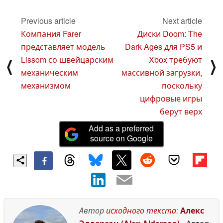
Previous article
Next article
Компания Farer
Диски Doom: The
представляет модель
Dark Ages для PS5 и
Lissom со швейцарским
Xbox требуют
⟨
⟩
механическим
массивной загрузки,
механизмом
поскольку
цифровые игры
берут верх
Add as a preferred
source on Google
Автор
исходного текста
:
Алекс