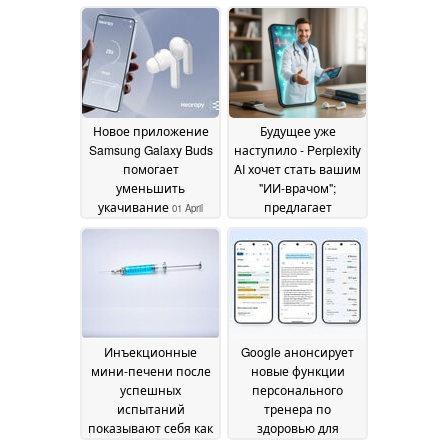
коэффициентом
пользователей
корреляции с
Galaxy Watch в США
методом DEXA на
01 April 2026
уровне 99 %
02 July
2026
Новое приложение
Будущее уже
Samsung Galaxy Buds
наступило - Perplexity
помогает
AI хочет стать вашим
уменьшить
"ИИ-врачом";
укачивание
предлагает
01 April
медицинские советы
2026
22 March 2026
Инъекционные
Google анонсирует
мини-печени после
новые функции
успешных
персонального
испытаний
тренера по
показывают себя как
здоровью для
альтернатива
пользователей Fitbit