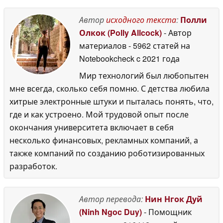
трансплантации
22
19 March 2026
Автор
исходного текста
:
Полли
March 2026
Олкок (Polly Allcock)
- Автор
материалов
- 5962 статей на
Notebookcheck
c 2021 года
Мир технологий был любопытен
мне всегда, сколько себя помню. С детства любила
хитрые электронные штуки и пыталась понять, что,
где и как устроено. Мой трудовой опыт после
окончания университета включает в себя
несколько финансовых, рекламных компаний, а
также компаний по созданию роботизированных
разработок.
Автор перевода:
Нин Нгок Дуй
(Ninh Ngoc Duy)
- Помощник