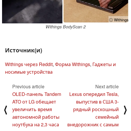
ⓘ Withings
Withings BodyScan 2
Источник(и)
Withings через Reddit
,
Форма Withings
,
Гаджеты и
носимые устройства
Previous article
Next article
OLED-панель Tandem
Lexus опередил Tesla,
ATO от LG обещает
выпустив в США 3-
⟨
⟩
увеличить время
рядный роскошный
автономной работы
семейный
ноутбука на 2,3 часа
внедорожник с самым