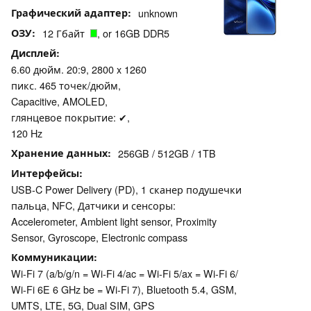
Графический адаптер
unknown
ОЗУ
12 Гбайт
, or 16GB DDR5
Дисплей
6.60 дюйм. 20:9, 2800 x 1260
пикс. 465 точек/дюйм,
Capacitive, AMOLED,
глянцевое покрытие: ✔,
120 Hz
Хранение данных
256GB / 512GB / 1TB
Интерфейсы
USB-C Power Delivery (PD), 1 сканер подушечки
пальца, NFC, Датчики и сенсоры:
Accelerometer, Ambient light sensor, Proximity
Sensor, Gyroscope, Electronic compass
Коммуникации
Wi-Fi 7 (a/b/g/n = Wi-Fi 4/ac = Wi-Fi 5/ax = Wi-Fi 6/
Wi-Fi 6E 6 GHz be = Wi-Fi 7), Bluetooth 5.4, GSM,
UMTS, LTE, 5G, Dual SIM, GPS