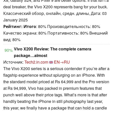
X8, Galaxy S24, and Pixel 9 are better options. If that isn’t a
deal breaker, the Vivo X200 represents bang for your buck.
Классический обзор, онлайн, средн. длины, Дата: 03
January 2025
Рейтинг:
Итого
: 80% Производительность: 80%
Качество экрана: 80% Портативность: 80% Внешний
вид: 80%
Vivo X200 Review: The complete camera
90%
package…almost
Источник:
Tech2.in.com
EN→RU
The Vivo X200 series is a serious contender if you’re after a
flagship experience without splurging on an iPhone. With
the standard model priced at Rs 64,999 and the Pro version
at Rs 94,999, Vivo has packed in premium features that
punch well above their price tags. What’s more is that after
handily beating the iPhone in still photography last year,
this year, we finally have a package that can hold a candle