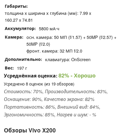
Габариты
толщина х ширина х глубина (мм): 7.99 x
160.27 x 74.81
Аккумулятор
5800 мА⋅ч
Камера
осн. камера: 50 МП (f/1.57) + 50MP (f/2.57) +
50MP (f/2.0)
фронт. камера: 32 МП f/2.0
Дополнительно
клавиатура: OnScreen
Вес
197 г
82%
- Хорошо
Усреднённая оценка:
Усреднено
8
оценок (из
19
обзоров)
Стоимость: 70%, Производительность: 83%,
Оснащение: 90%, Качество экрана: 82%
Портативность: 86%, Внешний вид: 84%,
Эргономичность: 85%, Нагрев и шум: - %
Обзоры Vivo X200