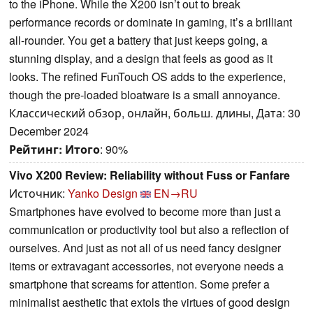
to the iPhone. While the X200 isn’t out to break
performance records or dominate in gaming, it’s a brilliant
all-rounder. You get a battery that just keeps going, a
stunning display, and a design that feels as good as it
looks. The refined FunTouch OS adds to the experience,
though the pre-loaded bloatware is a small annoyance.
Классический обзор, онлайн, больш. длины, Дата: 30
December 2024
Рейтинг:
Итого
: 90%
Vivo X200 Review: Reliability without Fuss or Fanfare
Источник:
Yanko Design
EN→RU
Smartphones have evolved to become more than just a
communication or productivity tool but also a reflection of
ourselves. And just as not all of us need fancy designer
items or extravagant accessories, not everyone needs a
smartphone that screams for attention. Some prefer a
minimalist aesthetic that extols the virtues of good design