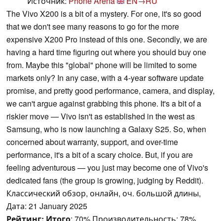
Источник:
Phone Arena
EN→RU
The Vivo X200 is a bit of a mystery. For one, it's so good
that we don't see many reasons to go for the more
expensive X200 Pro instead of this one. Secondly, we are
having a hard time figuring out where you should buy one
from. Maybe this "global" phone will be limited to some
markets only? In any case, with a 4-year software update
promise, and pretty good performance, camera, and display,
we can't argue against grabbing this phone. It's a bit of a
riskier move — Vivo isn't as established in the west as
Samsung, who is now launching a Galaxy S25. So, when
concerned about warranty, support, and over-time
performance, it's a bit of a scary choice. But, if you are
feeling adventurous — you just may become one of Vivo's
dedicated fans (the group is growing, judging by Reddit).
Классический обзор, онлайн, оч. большой длины,
Дата: 21 January 2025
Рейтинг:
Итого
: 70% Производительность: 78%