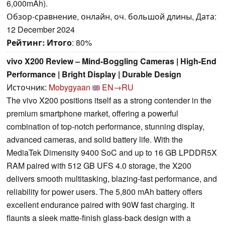
6,000mAh).
Обзор-сравнение, онлайн, оч. большой длины, Дата:
12 December 2024
Рейтинг:
Итого
: 80%
vivo X200 Review – Mind-Boggling Cameras | High-End
Performance | Bright Display | Durable Design
Источник:
Mobygyaan
EN→RU
The vivo X200 positions itself as a strong contender in the
premium smartphone market, offering a powerful
combination of top-notch performance, stunning display,
advanced cameras, and solid battery life. With the
MediaTek Dimensity 9400 SoC and up to 16 GB LPDDR5X
RAM paired with 512 GB UFS 4.0 storage, the X200
delivers smooth multitasking, blazing-fast performance, and
reliability for power users. The 5,800 mAh battery offers
excellent endurance paired with 90W fast charging. It
flaunts a sleek matte-finish glass-back design with a