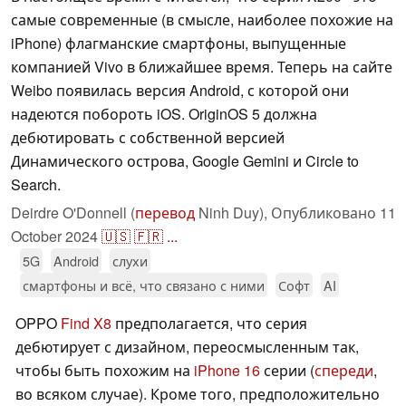
самые современные (в смысле, наиболее похожие на
iPhone) флагманские смартфоны, выпущенные
компанией Vivo в ближайшее время. Теперь на сайте
Weibo появилась версия Android, с которой они
надеются побороть iOS. OriginOS 5 должна
дебютировать с собственной версией
Динамического острова, Google Gemini и Circle to
Search.
Deirdre O'Donnell (
перевод
Ninh Duy),
Опубликовано
11
October 2024
🇺🇸
🇫🇷
...
5G
Android
слухи
смартфоны и всё, что связано с ними
Софт
AI
OPPO
Find X8
предполагается, что серия
дебютирует с дизайном, переосмысленным так,
чтобы быть похожим на
iPhone 16
серии (
спереди
,
во всяком случае). Кроме того, предположительно