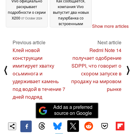
Vivo официально
Как сообщается,
раскрывает
компания Vivo
подробности о серии
выпустит два новых
X200
пауэрбанка со
07 October 2024
встроенными
Show more articles
кабелями и
поддержкой быстрой
зарядки мощностью
Previous article
Next article
до 45 Вт
07 October 2024
Клей новой
Redmi Note 14
конструкции
получает одобрение
имитирует хватку
SDPPI, что говорит о
⟨
⟩
осьминога и
скором запуске в
удерживает камень
продажу на мировом
под водой в течение 7
рынке
дней подряд
Add as a preferred
source on Google