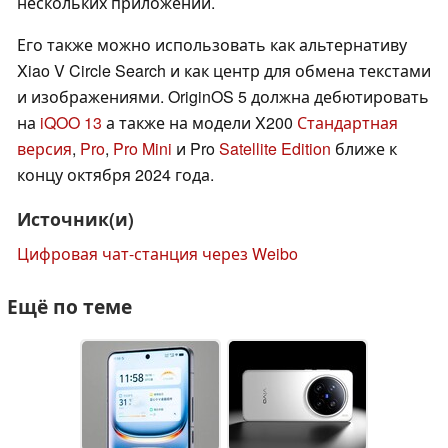
нескольких приложений.
Его также можно использовать как альтернативу
Xiao V Circle Search и как центр для обмена текстами
и изображениями. OriginOS 5 должна дебютировать
на
iQOO 13
а также на модели X200
Стандартная
версия
,
Pro
,
Pro Mini
и Pro
Satellite Edition
ближе к
концу октября 2024 года.
Источник(и)
Цифровая чат-станция через Weibo
Ещё по теме