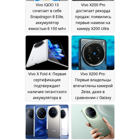
Vivo iQOO 13
Vivo X200 Pro
сочетает в себе
достигает рекорда
Snapdragon 8 Elite,
продаж: появились
аккумулятор
первые намеки на
емкостью 6 150 мАч
камеру X200 Ultra
и плоский OLED-
Zeiss
21 October 2024
дисплей с частотой
144 Гц
21 October 2024
Vivo X Fold 4: Первая
Vivo X200 Pro:
сертификация
Первые владельцы
подтверждает
впечатлены камерой
наличие гигантского
Zeiss, даже в
аккумулятора в
сравнении с Galaxy
предстоящей
S24 Ultra и iPhone 16
складной модели с
Pro
18 October 2024
камерой Zeiss
20
October 2024