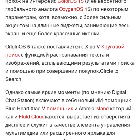
похож на интерфейс
ColorOS 15
(и ее вероятного
глобального аналога
OxygenOS
15) по некоторым
параметрам, хотя, возможно, с более сильным
акцентом на длинные виджеты, занимающие весь
экран, и еще более красочные иконки.
OriginOS 5 также поставляется с Xiao V
Круговой
поиск
с функцией распознавания текста и
изображений, всплывающими результатами поиска
и помощью при совершении покупок.Circle to
Search
Однако самые яркие моменты (по мнению Digital
Chat Station) включают в себя новый ИИ-помощник
Blue Heart Xiao V
помощник
и Atomic
Island
который,
как и
Fluid Cloud
кажется, вырастает из отверстия в
дисплее и служит в качестве элемента управления
мультимедиа или расширенного ярлыка для