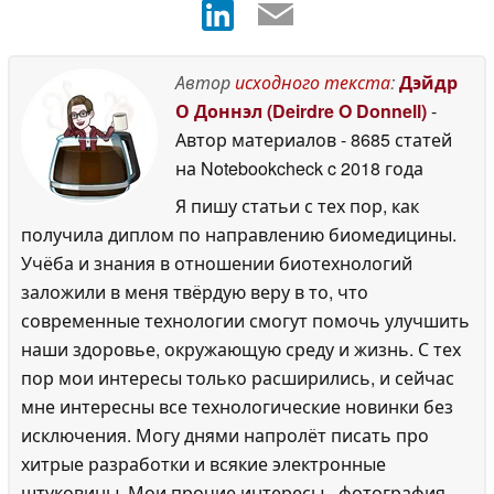
Автор
исходного текста
:
Дэйдр
О Доннэл (Deirdre O Donnell)
-
Автор материалов
- 8685 статей
на Notebookcheck
c 2018 года
Я пишу статьи с тех пор, как
получила диплом по направлению биомедицины.
Учёба и знания в отношении биотехнологий
заложили в меня твёрдую веру в то, что
современные технологии смогут помочь улучшить
наши здоровье, окружающую среду и жизнь. С тех
пор мои интересы только расширились, и сейчас
мне интересны все технологические новинки без
исключения. Могу днями напролёт писать про
хитрые разработки и всякие электронные
штуковины. Мои прочие интересы - фотография,