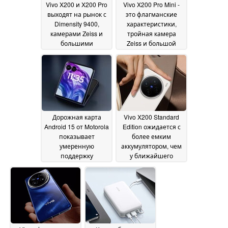
Vivo X200 и X200 Pro
Vivo X200 Pro Mini -
выходят на рынок с
это флагманские
Dimensity 9400,
характеристики,
камерами Zeiss и
тройная камера
большими
Zeiss и большой
аккумуляторами
аккумулятор в
15
компактном форм-
October 2024
факторе
15 October 2024
Дорожная карта
Vivo X200 Standard
Android 15 от Motorola
Edition ожидается с
показывает
более емким
умеренную
аккумулятором, чем
поддержку
у ближайшего
обновлений, но
конкурента
09 October
улучшения не за
2024
горами
11 October 2024