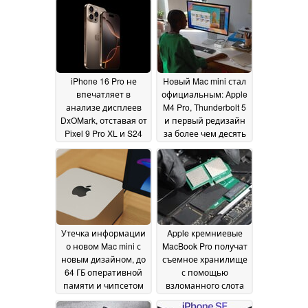
iPhone 16 Pro не
Новый Mac mini стал
впечатляет в
официальным: Apple
анализе дисплеев
M4 Pro, Thunderbolt 5
DxOMark, отставая от
и первый редизайн
Pixel 9 Pro XL и S24
за более чем десять
Ultra
лет
30 October 2024
30 October 2024
Утечка информации
Apple кремниевые
о новом Mac mini с
MacBook Pro получат
новым дизайном, до
съемное хранилище
64 ГБ оперативной
с помощью
памяти и чипсетом
взломанного слота
Apple M4 Pro
M.2 SSD с
29 October