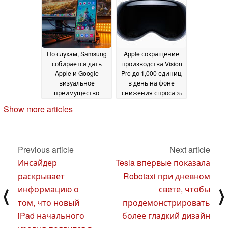
28 October 2024
По слухам, Samsung
Apple сокращение
собирается дать
производства Vision
Apple и Google
Pro до 1,000 единиц
визуальное
в день на фоне
преимущество
снижения спроса
25
благодаря
October 2024
Show more articles
сокращению
расходов даже на
Galaxy S25 Ultra
27
October 2024
Previous article
Next article
Инсайдер
Tesla впервые показала
раскрывает
Robotaxi при дневном
информацию о
свете, чтобы
⟨
⟩
том, что новый
продемонстрировать
iPad начального
более гладкий дизайн