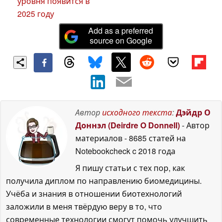
уровня появится в
2025 году
Add as a preferred
source on Google
Автор
исходного текста
:
Дэйдр О
Доннэл (Deirdre O Donnell)
- Автор
материалов
- 8685 статей на
Notebookcheck
c 2018 года
Я пишу статьи с тех пор, как
получила диплом по направлению биомедицины.
Учёба и знания в отношении биотехнологий
заложили в меня твёрдую веру в то, что
современные технологии смогут помочь улучшить