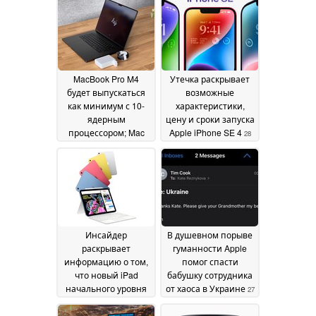
возможностью
2024
модернизации
28
October 2024
MacBook Pro M4
Утечка раскрывает
будет выпускаться
возможные
как минимум с 10-
характеристики,
ядерным
цену и сроки запуска
процессором; Mac
Apple iPhone SE 4
28
Mini будет
October 2024
предлагаться в
версиях M4 и M4 Pro
28 October 2024
Инсайдер
В душевном порыве
раскрывает
гуманности Apple
информацию о том,
помог спасти
что новый iPad
бабушку сотрудника
начального уровня
от хаоса в Украине
27
появится в 2025 году
October 2024