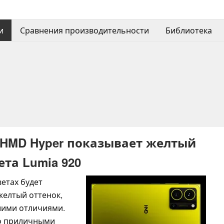
и
Сравнения производительности
Библиотека
 HMD Hyper показывает желтый
ета Lumia 920
ветах будет
 желтый оттенок,
шими отличиями.
но приличными