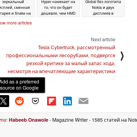
зеркальный
Hyper намекает на
Global без логотипа
исплей, сменная
то, что он будет
Nokia и двух
тарея и Snake на
дешевле, чем HMD
дисплеев в
орту
Skyline
преддверии
28 August 2024
13 August 2024
ow more articles
глобального релиза
08 August 2024
Next article
Tesla Cybertruck, рассмотренный
⟩
профессиональными лесорубами, подвергся
резкой критике за малый запас хода,
несмотря на впечатляющие характеристики
Add as a preferred
source on Google
ста
:
Habeeb Onawole
- Magazine Writer
- 1585 статей на No