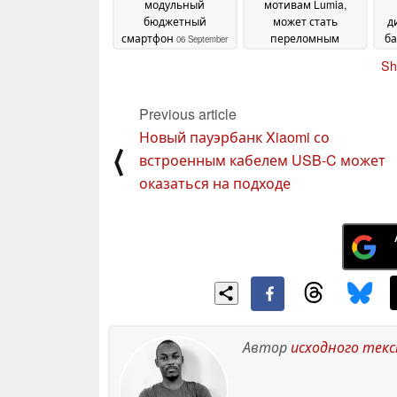
модульный
мотивам Lumia,
бюджетный
может стать
д
смартфон
переломным
ба
06 September
моментом в игре
б
2024
03
Sh
September 2024
Previous article
Новый пауэрбанк Xiaomi со
⟨
встроенным кабелем USB-C может
оказаться на подходе
Автор
исходного тек