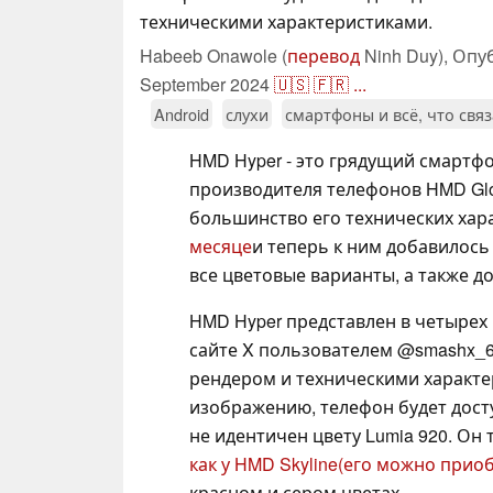
техническими характеристиками.
Habeeb Onawole (
перевод
Ninh Duy),
Опу
September 2024
🇺🇸
🇫🇷
...
Android
слухи
смартфоны и всё, что свя
HMD Hyper - это грядущий смартф
производителя телефонов HMD Glo
большинство его технических хар
месяце
и теперь к ним добавилось
все цветовые варианты, а также 
HMD Hyper представлен в четырех
сайте X пользователем @smashx_6
рендером и техническими характе
изображению, телефон будет дост
не идентичен цвету Lumia 920. Он 
как у HMD Skyline
(его можно приоб
красном и сером цветах.