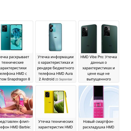
ечка раскрывает
Утечка информации
HMD Vibe Pro: Утечка
технические
о характеристиках и
данных о
характеристики
рендере бюджетного
характеристиках и
телефона HMD с
телефона HMD Aura
цене еще не
пом Snapdragon 8
2 Android
выпущенного
23 September
и модульной
смартфона среднего
2024
конструкцией
класса
29
17 September 2024
September 2024
едставлен флип-
Утечка технических
Новый смартфон-
лефон HMD Barbie:
характеристик HMD
раскладушка HMD