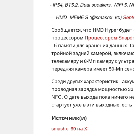
- IP54, BT5.2, Dual speakers, WiFi 5, 
— HMD_MEME'S (@smashx_60)
Sept
Сообщается, что HMD Hyper будет 
процессором
Процессором Snapdr
Гб памяти для хранения данных. Т
тройной задней камерой, включаю
телекамеру и 8-Мп камеру с ультр
передняя камера имеет 50-Мп сен
Среди других характеристик - акк
проводная зарядка мощностью 33 Вт
NFC. О дате выхода пока ничего не
стартует уже в эти выходные, есть
Источник(и)
smashx_60 на X