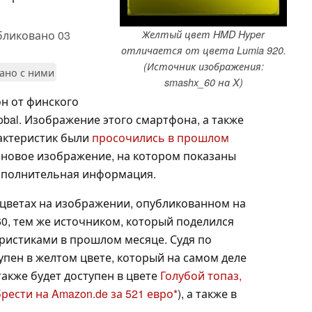
бликовано
03
Желтый цвет HMD Hyper
отличается от цвета Lumia 920.
(Источник изображения:
зано с ними
smashx_60 на X)
он от финского
bal. Изображение этого смартфона, а также
актеристик были
просочились в прошлом
 новое изображение, на котором показаны
дополнительная информация.
 цветах на изображении, опубликованном на
0, тем же источником, который поделился
ристиками в прошлом месяце. Судя по
упен в желтом цвете, который на самом деле
также будет доступен в цвете
Голубой топаз,
рести на Amazon.de за 521 евро
), а также в