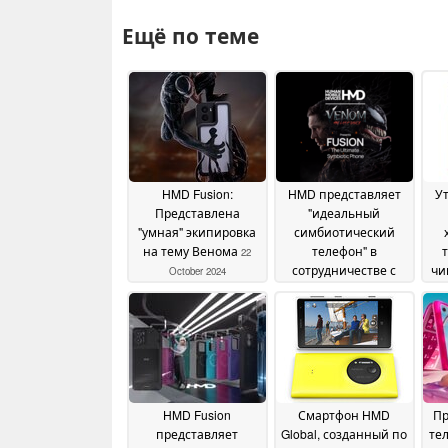
Ещё по теме
HMD Fusion:
HMD представляет
Ут
Представлена
"идеальный
"умная" экипировка
симбиотический
на тему Венома
телефон" в
22
сотрудничестве с
чи
October 2024
Venom: Последний
танец
21 October 2024
HMD Fusion
Смартфон HMD
Пр
представляет
Global, созданный по
те