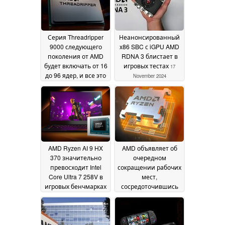
Серия Threadripper
Неанонсированный
9000 следующего
x86 SBC с iGPU AMD
поколения от AMD
RDNA 3 блистает в
будет включать от 16
игровых тестах
17
до 96 ядер, и все это
November 2024
при TDP 350 Вт
24
November 2024
AMD Ryzen AI 9 HX
AMD объявляет об
370 значительно
очередном
превосходит Intel
сокращении рабочих
Core Ultra 7 258V в
мест,
игровых бенчмарках
сосредоточившись
от первых лиц в
на искусственном
разрешении 1080p
интеллекте
14
14
November 2024
November 2024