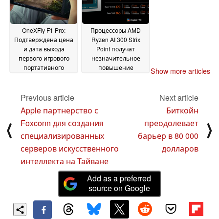
OneXFly F1 Pro:
Процессоры AMD
Подтверждена цена
Ryzen AI 300 Strix
и дата выхода
Point получат
первого игрового
незначительное
портативного
повышение
Show more articles
компьютера на базе
скорости работы
AMD Zen 5
оперативной
07 November
памяти
Previous article
Next article
2024
06 November 2024
Apple партнерство с
Биткойн
Foxconn для создания
преодолевает
⟨
⟩
специализированных
барьер в 80 000
серверов искусственного
долларов
интеллекта на Тайване
Add as a preferred
source on Google