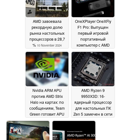
AMD завоевала
OneXPlayer OneXFly
рекордную долю
F1 Pro: Выпущен
рынка настольных
первый игровой
процессоров в 28,7
портативный
%
компьютер с AMD
10 November 2024
Radeon 890M и
OLED-дисплеем 144
Гц
08 November 2024
Nvidia ARM APU
AMD Ryzen 9
против AMD Strix
9950X3D: 16-
Halo на картах: по
ядерный процессор
сообщениям, Team
для настольных ПК
Green готовит APU
Zen 5 замечен в сети
для геймеров и
07 November 2024
творцов
08 November
2024