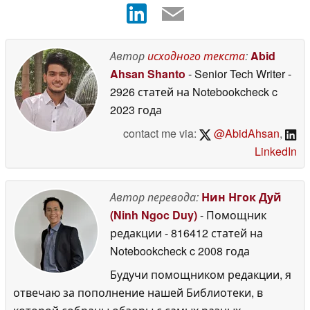
Автор
исходного текста
:
Abid
Ahsan Shanto
- Senior Tech Writer
-
2926 статей на Notebookcheck
c
2023 года
contact me via:
@AbidAhsan
,
LinkedIn
Автор перевода:
Нин Нгок Дуй
(Ninh Ngoc Duy)
- Помощник
редакции
- 816412 статей на
Notebookcheck
c 2008 года
Будучи помощником редакции, я
отвечаю за пополнение нашей Библиотеки, в