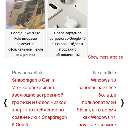
вместе с
06 August 2024
фотографиями без
водяных знаков
04
August 2024
Google Pixel 9 Pro
Новое зарядное
Fold впервые
устройство Google 45
замечен в
Вт скоро выйдет в
официальном чехле
продажу с
обновленным
04 August 2024
Show more articles
дизайном и
измененным
расположением
Previous article
Next article
портов USB-C
04
Snapdragon 8 Gen 4:
Windows 10
August 2024
Утечка раскрывает
завоевывает все
эволюцию встроенной
больше
⟨
⟩
графики и более низкое
пользователей
энергопотребление по
Steam, в то время
сравнению с Snapdragon
как Windows 11
8 Gen 3
опускается ниже