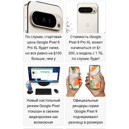
По слухам, стартовая
Стоимость Google
цена Google Pixel 9
Pixel 9 Pro XL может
Pro XL будет ниже,
начинаться от $1
но все равно на $100
200, а модель с 1 ТБ,
больше, чем у
по слухам, будет
прошлогоднего Pixel
продаваться в США,
8 Pro
а цены и стартовые
10 August 2024
скидки на меньший
Pixel 9 Pro также
станут известны
08
August 2024
Новый настольный
Официальные
режим Google Pixel
рендеры серии
показан в свежем
Google Pixel 9
видеоролике как
подчеркивают
возможная
разницу в размерах
альтернатива
между моделями Pro