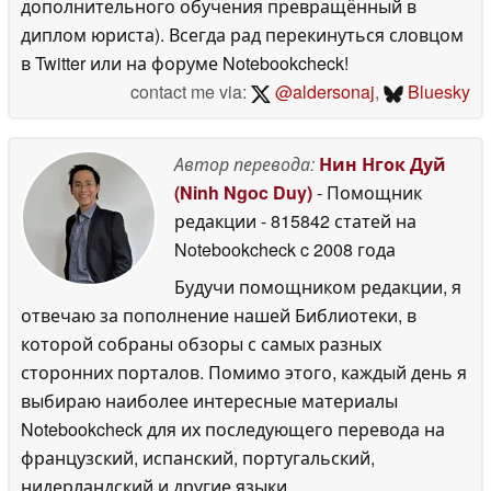
дополнительного обучения превращённый в
диплом юриста). Всегда рад перекинуться словцом
в Twitter или на форуме Notebookcheck!
contact me via:
@aldersonaj
,
Bluesky
Автор перевода:
Нин Нгок Дуй
(Ninh Ngoc Duy)
- Помощник
редакции
- 815842 статей на
Notebookcheck
c 2008 года
Будучи помощником редакции, я
отвечаю за пополнение нашей Библиотеки, в
которой собраны обзоры с самых разных
сторонних порталов. Помимо этого, каждый день я
выбираю наиболее интересные материалы
Notebookcheck для их последующего перевода на
французский, испанский, португальский,
нидерландский и другие языки.