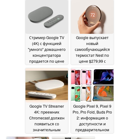
Motorola Ready For и
07 August 2024
Samsung DeX
08 August
2024
Стример Google TV
Google выпускает
(4K) с функцией
новый
"умного" домашнего
самообучающийся
концентратора
термостат Nest по
продается по цене
цене $279,99 с
$99
новым дизайном,
07 August 2024
чипом радара Soli и
поддержкой Matter
07
August 2024
Google TV Streamer
Google Pixel 9, Pixel 9
4K: преемник
Pro, Pro Fold, Buds Pro
Chromecast должен
2: информация о
появиться со
доступности и
значительным
предварительном
повышением цены
заказе просочилась