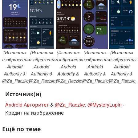
(Источник
(Источник
(Источник
(Источник
(Источник
изображения:
изображения:
изображения:
изображения:
изображения
Android
Android
Android
Android
Android
Authority &
Authority &
Authority &
Authority &
Authority &
@Za_Raczke)
@Za_Raczke)
@Za_Raczke)
@Za_Raczke)
@Za_Raczke)
Источник(и)
Android Авторитет
&
@Za_Raczke
,
@MysteryLupin
-
Кредит на изображение
Ещё по теме