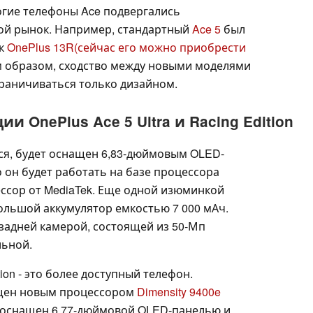
огие телефоны Ace подвергались
ой рынок. Например, стандартный
Ace 5
был
ак
OnePlus 13R
(сейчас его можно приобрести
им образом, сходство между новыми моделями
граничиваться только дизайном.
OnePlus Ace 5 Ultra и Racing Edition
ется, будет оснащен 6,83-дюймовым OLED-
о он будет работать на базе процессора
ссор от MediaTek. Еще одной изюминкой
большой аккумулятор емкостью 7 000 мАч.
 задней камерой, состоящей из 50-Мп
льной.
tion - это более доступный телефон.
ащен новым процессором
Dimensity 9400e
т оснащен 6,77-дюймовой OLED-панелью и