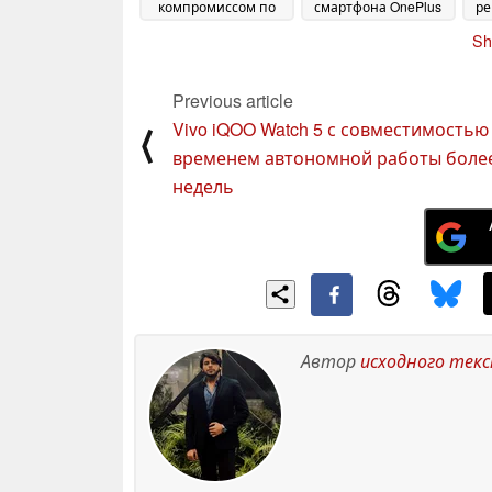
компромиссом по
смартфона OnePlus
ре
сравнению с OnePlus
следующего
та
Sh
13T
поколения
д
25 May 2025
22 May 2025
Ra
Previous article
Vivo iQOO Watch 5 с совместимостью 
⟨
временем автономной работы более
недель
Автор
исходного тек