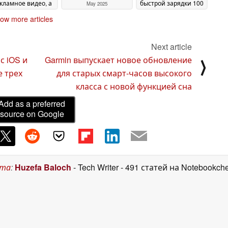
кламное видео, а
быстрой зарядки 100
May 2025
кже подтверждена
Вт
19 May 2025
ow more articles
ата запуска Ace 5
cing Edition
21 May
2025
Next article
с iOS и
Garmin выпускает новое обновление
⟩
 трех
для старых смарт-часов высокого
класса с новой функцией сна
Add as a preferred
source on Google
ста
:
Huzefa Baloch
- Tech Writer
- 491 статей на Notebookch