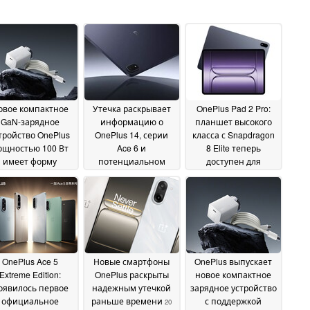
овое компактное
Утечка раскрывает
OnePlus Pad 2 Pro:
GaN-зарядное
информацию о
планшет высокого
тройство OnePlus
OnePlus 14, серии
класса с Snapdragon
ощностью 100 Вт
Ace 6 и
8 Elite теперь
имеет форму
потенциальном
доступен для
бутылки и
компактном
прямого импорта
26
комплектуется
планшете OnePlus
26
May 2025
магнитным
May 2025
арядным кабелем
а 10 А
27 May 2025
OnePlus Ace 5
Новые смартфоны
OnePlus выпускает
Extreme Edition:
OnePlus раскрыты
новое компактное
оявилось первое
надежным утечкой
зарядное устройство
официальное
раньше времени
с поддержкой
20