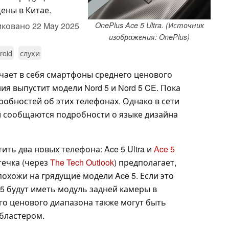
ены в Китае.
иковано
22 May 2025
OnePlus Ace 5 Ultra. (Источник
изображения: OnePlus)
roid
слухи
чает в себя смартфоны среднего ценового
ия выпустит модели Nord 5 и Nord 5 CE. Пока
обностей об этих телефонах. Однако в сети
ой сообщаются подробности о языке дизайна
ить два новых телефона: Ace 5 Ultra и
Ace 5
течка (через
The Tech Outlook
) предполагает,
 похожи на грядущие модели Ace 5. Если это
 5 будут иметь модуль задней камеры в
го ценового диапазона также могут быть
бластером.