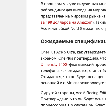
В прошлом мы уже видели, как мн
ребрендингу для выхода на миров
представлен на мировом рынке к
за 499 долларов на Amazon
). Так
Ace и линейкой Nord 5 может не о
Ожидаемые спецификации 
OnePlus Ace 5 Ultra, как утвержда
экраном. OnePlus подтвердила, чт
Dimensity 9400+
флагманский проце
телефона, как ожидается, станет 
Ожидается, что он будет оснащен
основной и 8-Мп сверхширокоуго
С другой стороны, Ace 5 Racing Edi
Подтверждено, что он будет осн
процессором. По слухам, он буде