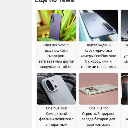
OnePlus Nord 5:
Подтверждены
Н
выдающийся
характеристики
смартфон,
камеры OnePlus Nord
ус
затмеваемый другой
5 с хорошими и
м
моделью от той же
плохими новостями
компании
15 September
24 June 2025
2025
з
н
OnePlus 13s:
OnePlus 15:
Компактный
Огромный прирост
флагман появится с
заряда батареи для
П
аппаратным
флагманского