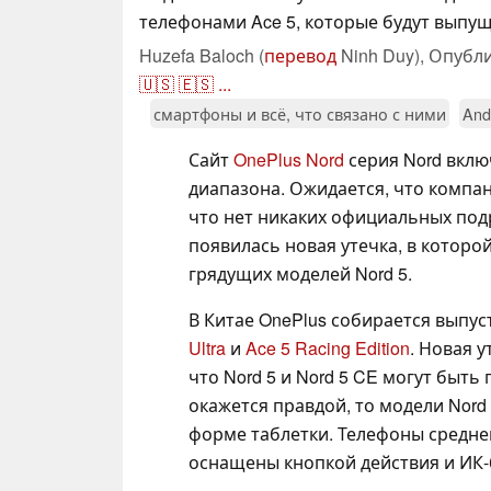
телефонами Ace 5, которые будут выпущ
Huzefa Baloch (
перевод
Ninh Duy),
Опубл
🇺🇸
🇪🇸
...
смартфоны и всё, что связано с ними
And
Сайт
OnePlus Nord
серия Nord вклю
диапазона. Ожидается, что компан
что нет никаких официальных подр
появилась новая утечка, в котор
грядущих моделей Nord 5.
В Китае OnePlus собирается выпуст
Ultra
и
Ace 5 Racing Edition
. Новая у
что Nord 5 и Nord 5 CE могут быть
окажется правдой, то модели Nord
форме таблетки. Телефоны средне
оснащены кнопкой действия и ИК-