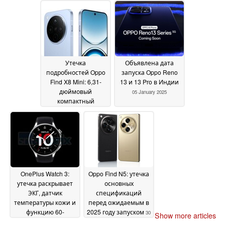
видеоролике
15 January
2025
2025
Утечка
Объявлена дата
подробностей Oppo
запуска Oppo Reno
Find X8 Mini: 6,31-
13 и 13 Pro в Индии
дюймовый
05 January 2025
компактный
телефон с
флагманским
чипсетом
06 January
2025
OnePlus Watch 3:
Oppo Find N5: утечка
утечка раскрывает
основных
ЭКГ, датчик
спецификаций
температуры кожи и
перед ожидаемым в
функцию 60-
2025 году запуском
30
Show more articles
секундной проверки,
December 2024