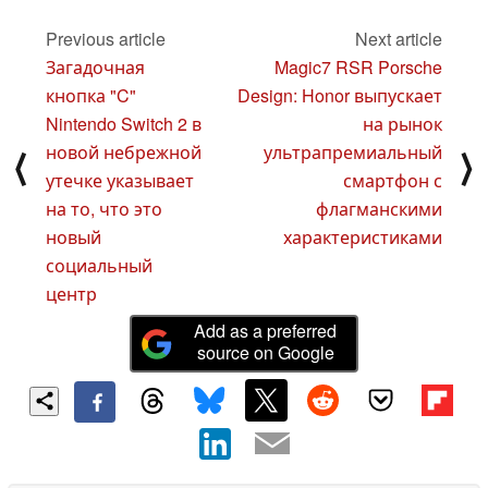
а также OnePlus
Watch 3 Pro и Oppo
Previous article
Next article
Watch X2
01 January 2025
Загадочная
Magic7 RSR Porsche
кнопка "C"
Design: Honor выпускает
Nintendo Switch 2 в
на рынок
новой небрежной
ультрапремиальный
⟨
⟩
утечке указывает
смартфон с
на то, что это
флагманскими
новый
характеристиками
социальный
центр
Add as a preferred
source on Google