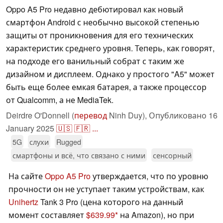
Oppo A5 Pro недавно дебютировал как новый
смартфон Android с необычно высокой степенью
защиты от проникновения для его технических
характеристик среднего уровня. Теперь, как говорят,
на подходе его ванильный собрат с таким же
дизайном и дисплеем. Однако у простого "A5" может
быть еще более емкая батарея, а также процессор
от Qualcomm, а не MediaTek.
Deirdre O'Donnell (
перевод
Ninh Duy),
Опубликовано
16
January 2025
🇺🇸
🇫🇷
...
5G
слухи
Rugged
смартфоны и всё, что связано с ними
сенсорный
На сайте
Oppo A5 Pro
утверждается, что по уровню
прочности он не уступает таким устройствам, как
Unihertz
Tank 3 Pro (цена которого на данный
момент составляет
$639.99
на Amazon), но при