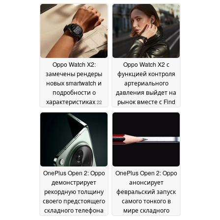
плоским экраном
Android в 2025 году
25
January 2025
Oppo Watch X2:
Oppo Watch X2 с
замечены рендеры
функцией контроля
новых smartwatch и
артериального
подробности о
давления выйдет на
характеристиках
рынок вместе с Find
22
N5
January 2025
15 January 2025
OnePlus Open 2: Oppo
OnePlus Open 2: Oppo
демонстрирует
анонсирует
рекордную толщину
февральский запуск
своего предстоящего
самого тонкого в
складного телефона
мире складного
в новом
смартфона
14 January