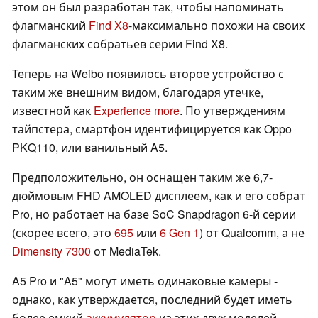
этом он был разработан так, чтобы напоминать
флагманский
Find X8
-максимально похожи на своих
флагманских собратьев серии Find X8.
Теперь на Weibo появилось второе устройство с
таким же внешним видом, благодаря утечке,
известной как
Experience more
. По утверждениям
тайпстера, смартфон идентифицируется как Oppo
PKQ110, или ванильный A5.
Предположительно, он оснащен таким же 6,7-
дюймовым FHD AMOLED дисплеем, как и его собрат
Pro, но работает на базе SoC Snapdragon 6-й серии
(скорее всего, это
695
или
6 Gen 1
) от Qualcomm, а не
Dimensity 7300
от MediaTek.
A5 Pro и "A5" могут иметь одинаковые камеры -
однако, как утверждается, последний будет иметь
более емкий
аккумулятор
из этих двух моделей.