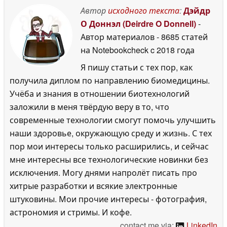
Автор
исходного текста
:
Дэйдр
О Доннэл (Deirdre O Donnell)
-
Автор материалов
- 8685 статей
на Notebookcheck
c 2018 года
Я пишу статьи с тех пор, как
получила диплом по направлению биомедицины.
Учёба и знания в отношении биотехнологий
заложили в меня твёрдую веру в то, что
современные технологии смогут помочь улучшить
наши здоровье, окружающую среду и жизнь. С тех
пор мои интересы только расширились, и сейчас
мне интересны все технологические новинки без
исключения. Могу днями напролёт писать про
хитрые разработки и всякие электронные
штуковины. Мои прочие интересы - фотография,
астрономия и стримы. И кофе.
contact me via:
LinkedIn