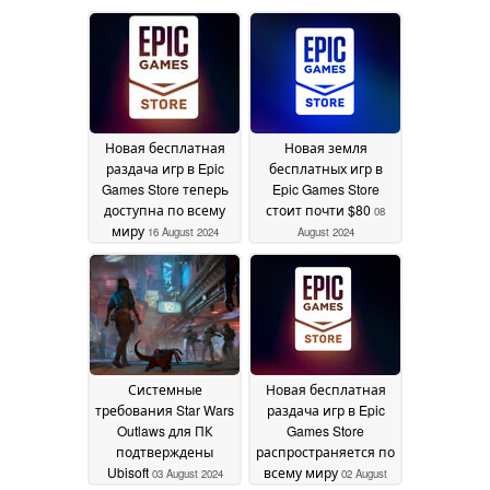
Новая бесплатная
Новая земля
раздача игр в Epic
бесплатных игр в
Games Store теперь
Epic Games Store
доступна по всему
стоит почти $80
08
миру
16 August 2024
August 2024
Системные
Новая бесплатная
требования Star Wars
раздача игр в Epic
Outlaws для ПК
Games Store
подтверждены
распространяется по
Ubisoft
всему миру
03 August 2024
02 August