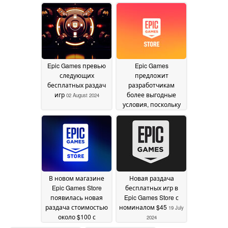
2024
Epic Games превью
Epic Games
следующих
предложит
бесплатных раздач
разработчикам
игр
более выгодные
02 August 2024
условия, поскольку
она выводит свои
игры и магазин на
iOS и Android на
территории ЕС
26 July
2024
В новом магазине
Новая раздача
Epic Games Store
бесплатных игр в
появилась новая
Epic Games Store с
раздача стоимостью
номиналом $45
19 July
около $100 с
2024
бесплатными