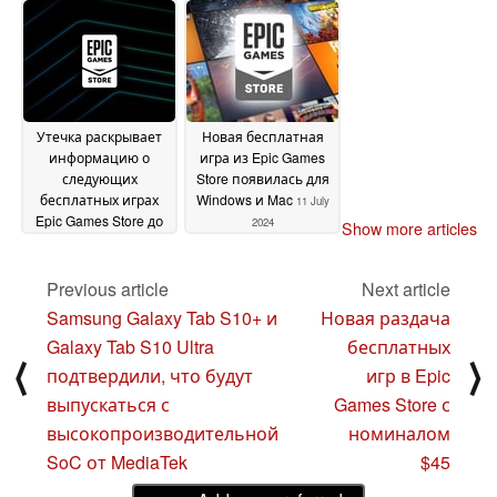
играми и
внутриигровыми
предметами
25 July
2024
Утечка раскрывает
Новая бесплатная
информацию о
игра из Epic Games
следующих
Store появилась для
бесплатных играх
Windows и Mac
11 July
Epic Games Store до
2024
Show more articles
официального
анонса
14 July 2024
Previous article
Next article
Samsung Galaxy Tab S10+ и
Новая раздача
Galaxy Tab S10 Ultra
бесплатных
⟨
⟩
подтвердили, что будут
игр в Epic
выпускаться с
Games Store с
высокопроизводительной
номиналом
SoC от MediaTek
$45