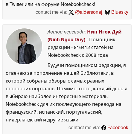
в Twitter или на форуме Notebookcheck!
contact me via:
@aldersonaj
,
Bluesky
Автор перевода:
Нин Нгок Дуй
(Ninh Ngoc Duy)
- Помощник
редакции
- 816412 статей на
Notebookcheck
c 2008 года
Будучи помощником редакции, я
отвечаю за пополнение нашей Библиотеки, в
которой собраны обзоры с самых разных
сторонних порталов. Помимо этого, каждый день я
выбираю наиболее интересные материалы
Notebookcheck для их последующего перевода на
французский, испанский, португальский,
нидерландский и другие языки.
contact me via:
Facebook