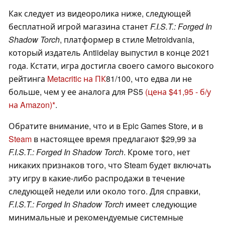
Как следует из видеоролика ниже, следующей
бесплатной игрой магазина станет
F.I.S.T.: Forged In
Shadow Torch
, платформер в стиле Metroidvania,
который издатель Antiidelay выпустил в конце 2021
года. Кстати, игра достигла своего самого высокого
рейтинга
Metacritic на ПК
81/100, что едва ли не
больше, чем у ее аналога для PS5
(цена $41,95 - б/у
на Amazon)
.
Обратите внимание, что и в Epic Games Store, и в
Steam
в настоящее время предлагают $29,99 за
F.I.S.T.: Forged In Shadow Torch
. Кроме того, нет
никаких признаков того, что Steam будет включать
эту игру в какие-либо распродажи в течение
следующей недели или около того. Для справки,
F.I.S.T.: Forged In Shadow Torch
имеет следующие
минимальные и рекомендуемые системные