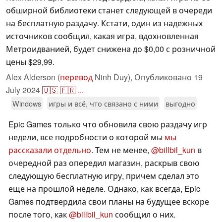
обширной библиотеки станет следующей в очереди
на бесплатную раздачу. Кстати, один из надежных
источников сообщил, какая игра, вдохновленная
Метроидванией, будет снижена до $0,00 с розничной
цены $29,99.
Alex Alderson (
перевод
Ninh Duy),
Опубликовано
19
July 2024
🇺🇸
🇫🇷
...
Windows
игры и всё, что связано с ними
выгодно
Epic Games только что обновила свою раздачу игр
недели, все подробности о которой мы
мы
рассказали отдельно
. Тем не менее,
@billbil_kun
в
очередной раз опередил магазин, раскрыв свою
следующую бесплатную игру, причем сделал это
еще на прошлой неделе. Однако, как всегда, Epic
Games подтвердила свои планы на будущее вскоре
после того, как
@billbil_kun
сообщил о них.