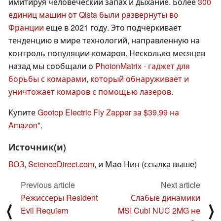
имитируя человеческий запах и дыхание. Более
300
единиц машин от Qista были развернуты во
Франции
еще в 2021 году. Это подчеркивает
тенденцию в мире технологий, направленную на
контроль популяции комаров. Несколько месяцев
назад мы сообщали о
PhotonMatrix - гаджет для
борьбы с комарами, который обнаруживает и
уничтожает комаров с помощью лазеров
.
Купите
Gootop Electric Fly Zapper за $39,99 на
Amazon
.
Источник(и)
ВОЗ
,
ScienceDirect.com
, и Мао Нин (ссылка выше)
Previous article
Next article
Режиссеры Resident
Слабые динамики
⟨
⟩
Evil Requiem
MSI Cubi NUC 2MG не