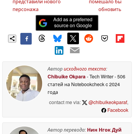
представили нового
помешало бы
персонажа
обновить
Add as a preferred
source on Google
Автор
исходного текста
:
Chibuike Okpara
- Tech Writer
- 506
статей на Notebookcheck
c 2024
года
contact me via:
@chibuikeokparaf
,
Facebook
Автор перевода:
Нин Нгок Дуй