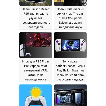
Патч Crimson Desert
Новый физический
PS5 значительно
релиз игры The Last
улучшает
of Us PS5 Special
производительность,
Edition вызывает
благодаря
неоднозначную
повышению
реакцию
01 April 2025
качества FSR
30 March
2026
Игры для PS5 Pro и
Sony может
PS5 страдают от
заблокировать игры
замираний VRR,
PlayStation Steam на
которые не
новой консоли Xbox,
наблюдаются в
разрушив надежды
версиях для Xbox
на кросс-
30
платформенную
March 2025
систему
25 March 2025