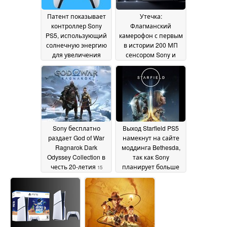
Патент показывает
Утечка:
контроллер Sony
Флагманский
PS5, использующий
камерофон с первым
солнечную энергию
в истории 200 МП
для увеличения
сенсором Sony и
времени
Snapdragon 8 Elite 2
автономной работы
на горизонте
20 March
22 March 2025
2025
Sony бесплатно
Выход Starfield PS5
раздает God of War
намекнут на сайте
Ragnarok Dark
моддинга Bethesda,
Odyssey Collection в
так как Sony
честь 20-летия
планирует больше
15
эксклюзивов для
March 2025
Xbox
15 March 2025