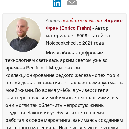
Автор
исходного текста
:
Энрико
Фран (Enrico Frahn)
- Автор
материалов
- 9058 статей на
Notebookcheck
c 2021 года
Моя любовь к цифровым
технологиям светилась ярким светом уже во
времена Pentium II. Моды, разгон,
коллекционирование редкого железа - с тех пор и
по сей день эти занятия составляют немалую часть
моей жизни. Во время учёбы в университет я
заинтересовался и мобильные технологиями, ведь
они могли так облегчить непростую жизнь
студента! Закончив учёбу, я какое-то время
работал в сфере маркетинга, занимаясь созданием
цифрового материала. Ныне исследую все уголки