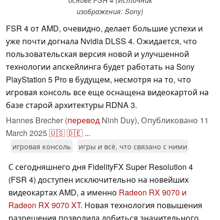
основе FSR 4 (Источник
изображения: Sony)
FSR 4 от AMD, очевидно, делает большие успехи и
уже почти догнала Nvidia DLSS 4. Ожидается, что
пользовательская версия новой и улучшенной
технологии апскейлинга будет работать на Sony
PlayStation 5 Pro в будущем, несмотря на то, что
игровая консоль все еще оснащена видеокартой на
базе старой архитектуры RDNA 3.
Hannes Brecher (
перевод
Ninh Duy),
Опубликовано
11
March 2025
🇺🇸
🇩🇪
...
игровая консоль
игры и всё, что связано с ними
С сегодняшнего дня FidelityFX Super Resolution 4
(FSR 4) доступен исключительно на новейших
видеокартах AMD, а именно
Radeon RX 9070 и
Radeon RX 9070 XT
. Новая технология повышения
разрешения позволила добиться значительного