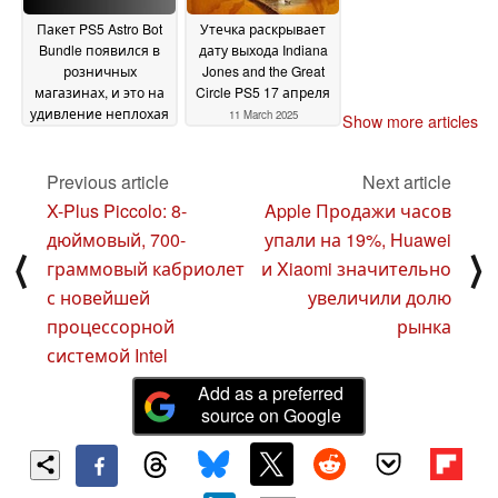
Пакет PS5 Astro Bot
Утечка раскрывает
Bundle появился в
дату выхода Indiana
розничных
Jones and the Great
магазинах, и это на
Circle PS5 17 апреля
удивление неплохая
11 March 2025
Show more articles
сделка
13 March 2025
Previous article
Next article
X-Plus Piccolo: 8-
Apple Продажи часов
дюймовый, 700-
упали на 19%, Huawei
⟨
⟩
граммовый кабриолет
и Xiaomi значительно
с новейшей
увеличили долю
процессорной
рынка
системой Intel
Add as a preferred
source on Google