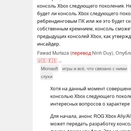
консоль Xbox следующего поколения. Не
будет ли консоль Xbox следующего пок
ребрендинговым ПК или же это будет ск
собственным кремнием, консоль сможет
предыдущих консолей Xbox, как утверж
инсайдер.
Fawad Murtaza (
перевод
Ninh Duy),
Опубл
🇺🇸
🇪🇸
...
Microsoft
игры и всё, что связано с ними
слухи
Хотя на данный момент совершенно
консолью Xbox следующего поколе
интересных вопросов о характере
Для начала, анонс ROG Xbox Ally/A
может передать разработку консо