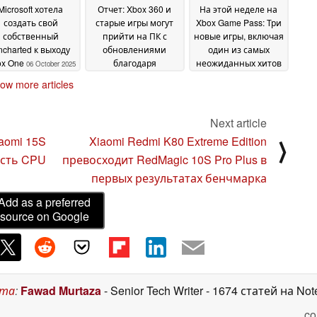
Microsoft хотела
Отчет: Xbox 360 и
На этой неделе на
создать свой
старые игры могут
Xbox Game Pass: Три
собственный
прийти на ПК с
новые игры, включая
charted к выходу
обновлениями
один из самых
ox One
благодаря
неожиданных хитов
06 October 2025
программе 'Xbox
года
18 June 2025
ow more articles
Classics'
20 June 2025
Next article
aomi 15S
Xiaomi Redmi K80 Extreme Edition
⟩
ость CPU
превосходит RedMagic 10S Pro Plus в
первых результатах бенчмарка
Add as a preferred
source on Google
ста
:
Fawad Murtaza
- Senior Tech Writer
- 1674 статей на No
co