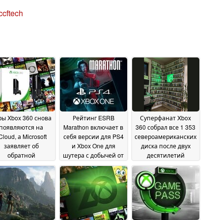
cftech
ры Xbox 360 снова
Рейтинг ESRB
Суперфанат Xbox
появляются на
Marathon включает в
360 собрал все 1 353
Cloud, а Microsoft
себя версии для PS4
североамериканских
заявляет об
и Xbox One для
диска после двух
обратной
шутера с добычей от
десятилетий
вместимости
Bungie
коллекционирования
05 April
05 March 2026
2026
08 January 2026