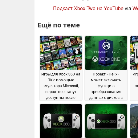
Подкаст Xbox Two на YouTube
via
Wc
Ещё по теме
Игры для Xbox 360 на
Проект «Helix»
Иг
ПК с помощью
может включать
эмулятора Microsoft,
функцию
x
вероятно, станут
преобразования
доступны после
данных с дисков в
обнаружения
цифровой формат,
со
данных в ходе
что даст новой
датамина
консоли Xbox
24 July 2026
преимущество
перед PS6
02 July 2026