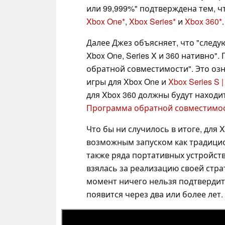
или 99,999%" подтверждена тем, ч
Xbox One
,
Xbox Series
и
Xbox 360
.
Далее Джез объясняет, что "следу
Xbox One, Series X и 360 нативно".
обратной совместимости". Это озн
игры для Xbox One и
Xbox Series S |
для Xbox 360 должны будут наход
Программа обратной совместимос
Что бы ни случилось в итоге, для 
возможным запуском как традицион
также ряда портативных устройств 
взялась за реализацию своей стра
момент ничего нельзя подтвердить
появится через два или более лет.