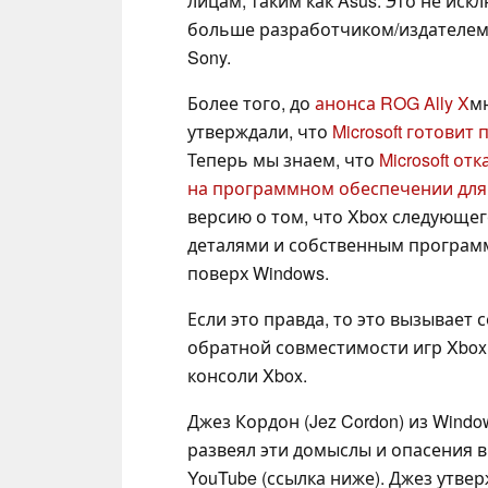
лицам, таким как Asus. Это не иск
больше разработчиком/издателем 
Sony.
Более того, до
анонса ROG Ally X
м
утверждали, что
Microsoft готовит
Теперь мы знаем, что
Microsoft от
на программном обеспечении для X
версию о том, что Xbox следующе
деталями и собственным програ
поверх Windows.
Если это правда, то это вызывает
обратной совместимости игр Xbox 3
консоли Xbox.
Джез Кордон (Jez Cordon) из Window
развеял эти домыслы и опасения в
YouTube (ссылка ниже). Джез утве