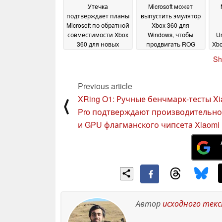
Утечка
Microsoft может
подтверждает планы
выпустить эмулятор
Microsoft по обратной
Xbox 360 для
совместимости Xbox
Windows, чтобы
Un
360 для новых
продвигать ROG
Xb
консолей и ПК
Xbox Ally среди
09
Sh
консольных
December 2025
геймеров
19 October
2025
Previous article
XRing O1: Ручные бенчмарк-тесты Xi
⟨
Pro подтверждают производительн
и GPU флагманского чипсета Xiaomi
Автор
исходного тек