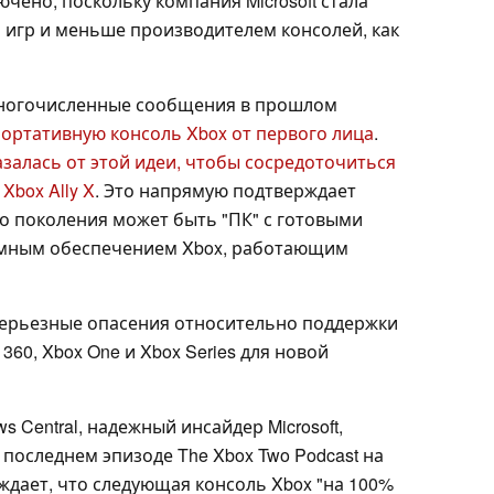
лючено, поскольку компания Microsoft стала
игр и меньше производителем консолей, как
ногочисленные сообщения в прошлом
 портативную консоль Xbox от первого лица
.
казалась от этой идеи, чтобы сосредоточиться
box Ally X
. Это напрямую подтверждает
го поколения может быть "ПК" с готовыми
ммным обеспечением Xbox, работающим
 серьезные опасения относительно поддержки
60, Xbox One и Xbox Series для новой
s Central, надежный инсайдер Microsoft,
 последнем эпизоде The Xbox Two Podcast на
рждает, что следующая консоль Xbox "на 100%