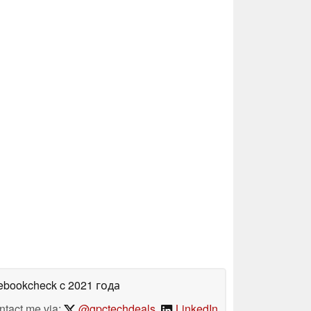
tebookcheck
c 2021 года
ntact me via:
@gpctechdeals
,
LinkedIn