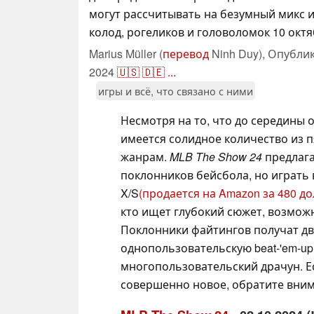
могут рассчитывать на безумный микс и
колод, рогеликов и головоломок 10 октя
Marius Müller (
перевод
Ninh Duy),
Опубли
2024
🇺🇸
🇩🇪
...
игры и всё, что связано с ними
Несмотря на то, что до середины о
имеется солидное количество из п
жанрам.
MLB The Show 24
предлаг
поклонников бейсбола, но играть 
X/S
(продается на Amazon за 480 д
кто ищет глубокий сюжет, возмож
Поклонники файтингов получат дв
однопользовательскую beat-'em-up
многопользовательский драчун. Е
совершенно новое, обратите вни