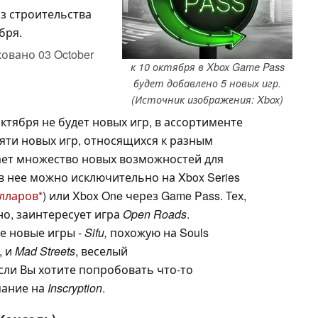
з строительства
бря.
ковано
03 October
к 10 октября в Xbox Game Pass
будет добавлено 5 новых игр.
(Источник изображения: Xbox)
ктября не будет новых игр, в ассортименте
яти новых игр, относящихся к разным
ает множество новых возможностей для
в нее можно исключительно на Xbox Series
олларов
) или Xbox One через Game Pass. Тех,
но, заинтересует игра
Open Roads
.
е новые игры -
Sifu,
похожую на Souls
, и
Mad Streets
, веселый
сли Вы хотите попробовать что-то
мание на
Inscryption
.