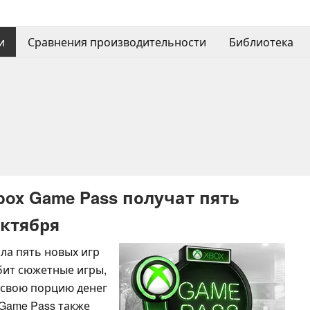
и
Сравнения производительности
Библиотека
ox Game Pass получат пять
октября
ила пять новых игр
юбит сюжетные игры,
 свою порцию денег
Game Pass также