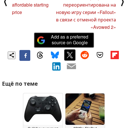
⟨
⟩
affordable starting
переориентирована на
price
новую игру серии «Fallout»
в связи с отменой проекта
«Avowed 2»
Add as a preferred
source on Google
Ещё по теме