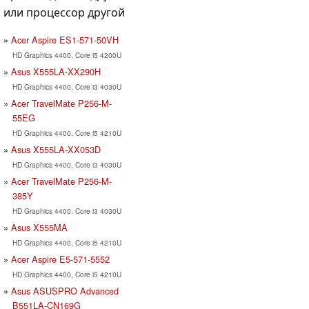
или процессор другой
Acer Aspire ES1-571-50VH
HD Graphics 4400, Core i5 4200U
Asus X555LA-XX290H
HD Graphics 4400, Core i3 4030U
Acer TravelMate P256-M-
55EG
HD Graphics 4400, Core i5 4210U
Asus X555LA-XX053D
HD Graphics 4400, Core i3 4030U
Acer TravelMate P256-M-
385Y
HD Graphics 4400, Core i3 4030U
Asus X555MA
HD Graphics 4400, Core i5 4210U
Acer Aspire E5-571-5552
HD Graphics 4400, Core i5 4210U
Asus ASUSPRO Advanced
B551LA-CN169G