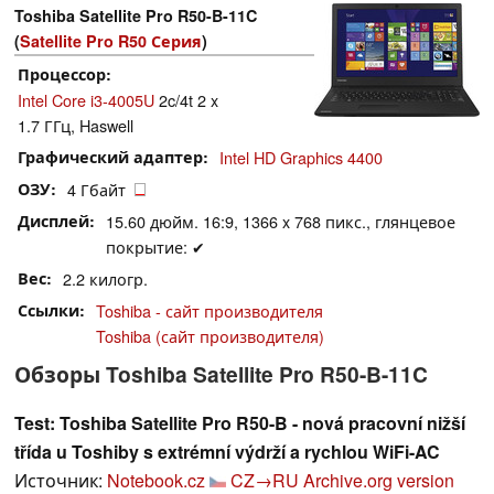
Toshiba Satellite Pro R50-B-11C
(
Satellite Pro R50 Серия
)
Процессор
Intel Core i3-4005U
2c/4t 2 x
1.7 ГГц, Haswell
Графический адаптер
Intel HD Graphics 4400
ОЗУ
4 Гбайт
Дисплей
15.60 дюйм. 16:9, 1366 x 768 пикс., глянцевое
покрытие: ✔
Вес
2.2 килогр.
Ссылки
Toshiba - сайт производителя
Toshiba (сайт производителя)
Обзоры Toshiba Satellite Pro R50-B-11C
Test: Toshiba Satellite Pro R50-B - nová pracovní nižší
třída u Toshiby s extrémní výdrží a rychlou WiFi-AC
Источник:
Notebook.cz
CZ→RU
Archive.org version