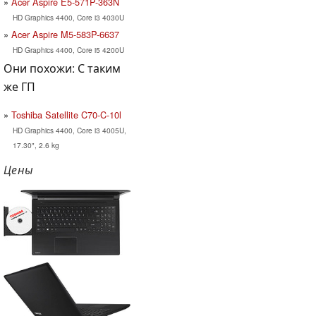
Acer Aspire E5-571P-363N
HD Graphics 4400, Core i3 4030U
Acer Aspire M5-583P-6637
HD Graphics 4400, Core i5 4200U
Они похожи: С таким
же ГП
Toshiba Satellite C70-C-10l
HD Graphics 4400, Core i3 4005U,
17.30", 2.6 kg
Цены