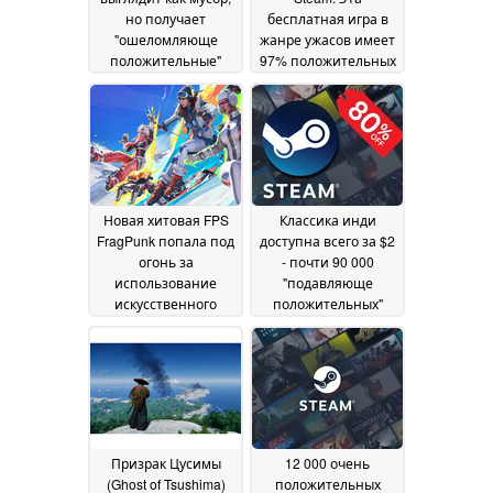
но получает
бесплатная игра в
"ошеломляюще
жанре ужасов имеет
положительные"
97% положительных
отзывы
оценок
12 March 2025
12 March 2025
Новая хитовая FPS
Классика инди
FragPunk попала под
доступна всего за $2
огонь за
- почти 90 000
использование
"подавляюще
искусственного
положительных"
интеллекта без
отзывов в Steam
11
раскрытия
March 2025
информации в Steam
12 March 2025
Призрак Цусимы
12 000 очень
(Ghost of Tsushima)
положительных