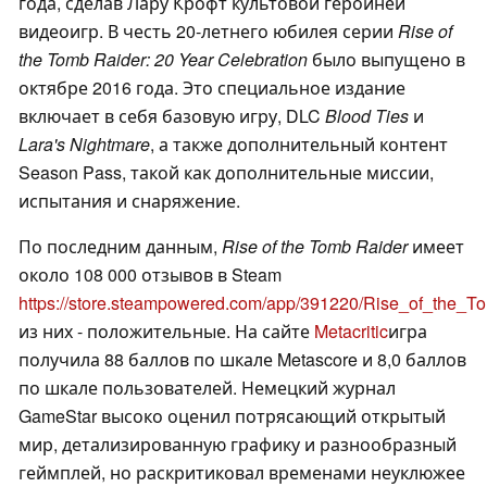
года, сделав Лару Крофт культовой героиней
видеоигр. В честь 20-летнего юбилея серии
Rise of
the Tomb Raider: 20 Year Celebration
было выпущено в
октябре 2016 года. Это специальное издание
включает в себя базовую игру, DLC
Blood Ties
и
Lara's Nightmare
, а также дополнительный контент
Season Pass, такой как дополнительные миссии,
испытания и снаряжение.
По последним данным,
Rise of the Tomb Raider
имеет
около 108 000 отзывов в Steam
https://store.steampowered.com/app/391220/Rise_of_the_
из них - положительные. На сайте
Metacritic
игра
получила 88 баллов по шкале Metascore и 8,0 баллов
по шкале пользователей. Немецкий журнал
GameStar высоко оценил потрясающий открытый
мир, детализированную графику и разнообразный
геймплей, но раскритиковал временами неуклюжее