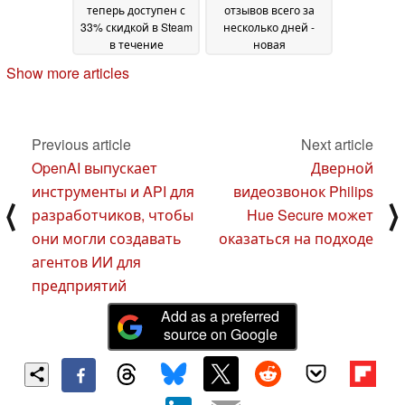
теперь доступен с
отзывов всего за
33% скидкой в Steam
несколько дней -
в течение
новая
ограниченного
кооперативная игра
Show more articles
времени
захватывает Steam
11 March 2025
10
March 2025
Previous article
Next article
OpenAI выпускает
Дверной
инструменты и API для
видеозвонок Philips
⟨
⟩
разработчиков, чтобы
Hue Secure может
они могли создавать
оказаться на подходе
агентов ИИ для
предприятий
Add as a preferred
source on Google