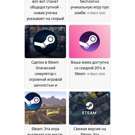
вот-вот станет
бесплатно
общедоступной -
уникальную игру про
новая утечка
зомби
14 March 2025
указывает на скорый
релиз
15 March 2025
Сделка в Steam:
Ваша мама доступна
Эпический
со скидкой 20% в
симулятор с
Steam
14 March 2025
огромной игровой
ценностью и
захватывающим
сюжетом получает
скидку 80%
14 March
2025
Steam: Эта игра
Свежая версия на
выглядит как мусор,
Steam: Эта