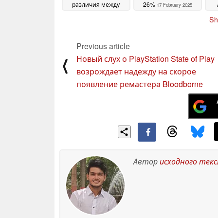
различия между
26%
17 February 2025
двумя моделями
18
Sh
February 2025
Previous article
Новый слух о PlayStation State of Play
⟨
возрождает надежду на скорое
появление ремастера Bloodborne
Автор
исходного тек