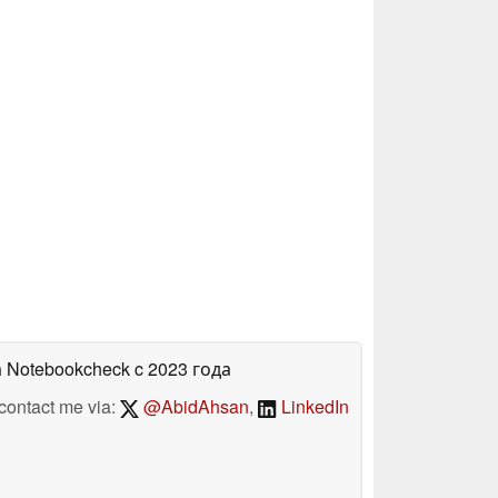
а Notebookcheck
c 2023 года
contact me via:
@AbidAhsan
,
LinkedIn