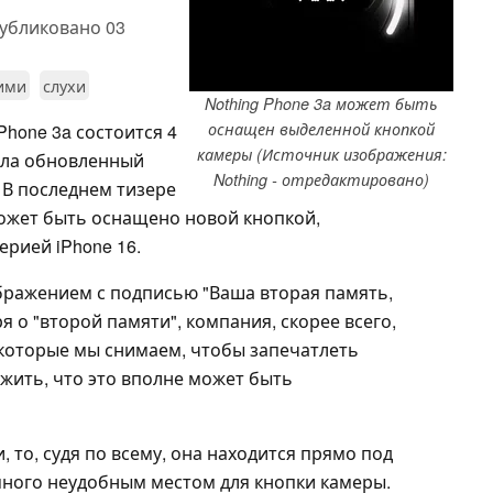
убликовано
03
ними
слухи
Nothing Phone 3a может быть
оснащен выделенной кнопкой
Phone 3a состоится 4
камеры (Источник изображения:
ала обновленный
Nothing - отредактировано)
 В последнем тизере
может быть оснащено новой кнопкой,
ерией iPhone 16.
бражением с подписью "Ваша вторая память,
я о "второй памяти", компания, скорее всего,
 которые мы снимаем, чтобы запечатлеть
жить, что это вполне может быть
 то, судя по всему, она находится прямо под
много неудобным местом для кнопки камеры.