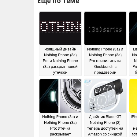
Ещё по теме
Изящный дизайн
Nothing Phone (3a) и
Е
Nothing Phone (3a)
Nothing Phone (3a)
No
Pro и Nothing Phone
Pro появились на
N
(3a) раскрыт новой
Geekbench в
Pr
утечкой
преддверии
б
информации
мартовского запуска
ут
21
February 2025
21 February 2025
Nothing Phone (3a) и
Двойник Blade GT:
iPh
Nothing Phone (3a)
Nothing Phone (2)
Pro: Утечка
теперь доступен на
не
раскрывает
Amazon со скидкой
го