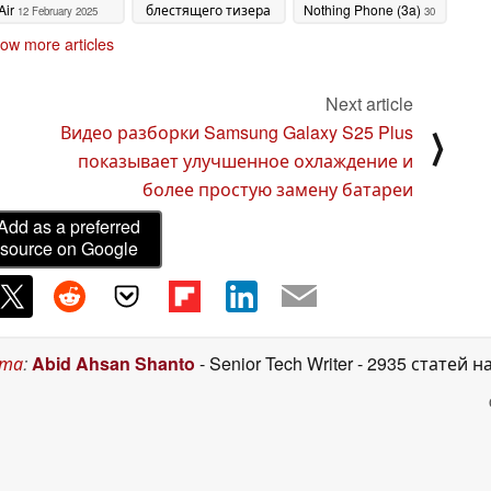
Air
блестящего тизера
Nothing Phone (3a)
12 February 2025
30
Pova
01 February 2025
January 2025
ow more articles
Next article
Видео разборки Samsung Galaxy S25 Plus
⟩
показывает улучшенное охлаждение и
более простую замену батареи
Add as a preferred
source on Google
ста
:
Abid Ahsan Shanto
- Senior Tech Writer
- 2935 статей н