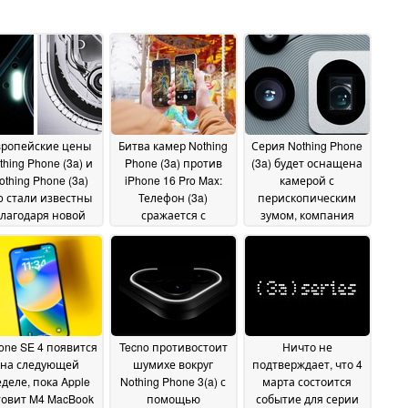
вропейские цены
Битва камер Nothing
Серия Nothing Phone
thing Phone (3a) и
Phone (3a) против
(3a) будет оснащена
othing Phone (3a)
iPhone 16 Pro Max:
камерой с
o стали известны
Телефон (3a)
перископическим
лагодаря новой
сражается с
зумом, компания
ечке информации
чемпионом Apple в
подтверждает
19
официальном видео
20 February 2025
February 2025
19 February 2025
one SE 4 появится
Tecno противостоит
Ничто не
на следующей
шумихе вокруг
подтверждает, что 4
деле, пока Apple
Nothing Phone 3(a) с
марта состоится
товит M4 MacBook
помощью
событие для серии