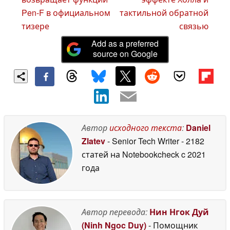
Pen-F в официальном
тактильной обратной
тизере
связью
Add as a preferred
source on Google
Автор
исходного текста
:
Daniel
Zlatev
- Senior Tech Writer
- 2182
статей на Notebookcheck
c 2021
года
Автор перевода:
Нин Нгок Дуй
(Ninh Ngoc Duy)
- Помощник