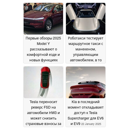
отверстия Juniper
26
January 2025
Первые обзоры 2025
Роботакси тестирует
Model Y
маршрутное такси с
рассказывают о
манекеном,
комфортной езде и
управляющим
новых функциях
автомобилем, в то
интерьера, таких как
время как Tesla
интеллектуальное
выпускает
складывание
киберкабину с
сидений
одеждой
24 January 2025
23 January 2025
Tesla переносит
Kia в последний
реверс FSD на
момент откладывает
автомобили HW3 и
доступ к Tesla
может снизить
Supercharger для EV6
страховые взносы за
и EV9
22 January 2025
автономное