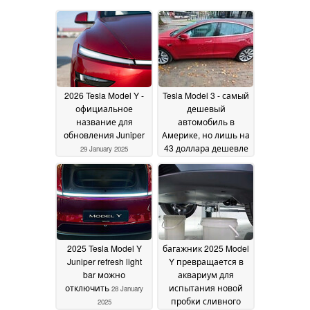
2026 Tesla Model Y -
Tesla Model 3 - самый
официальное
дешевый
название для
автомобиль в
обновления Juniper
Америке, но лишь на
43 доллара дешевле
29 January 2025
бензинового
автомобиля из-за
страховки и налогов
28 January 2025
2025 Tesla Model Y
багажник 2025 Model
Juniper refresh light
Y превращается в
bar можно
аквариум для
отключить
испытания новой
28 January
пробки сливного
2025