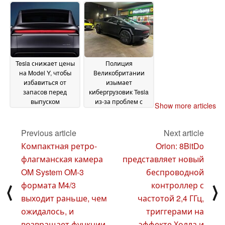
вождение
22 January
2025
Tesla снижает цены
Полиция
на Model Y, чтобы
Великобритании
избавиться от
изымает
запасов перед
кибергрузовик Tesla
выпуском
из-за проблем с
Show more articles
обновленной версии
безопасностью
18
Juniper, и предлагает
January 2025
5 лет бесплатной
Previous article
Next article
зарядки
Компактная ретро-
Orion: 8BitDo
Supercharging в
флагманская камера
представляет новый
Японии
20 January 2025
OM System OM-3
беспроводной
формата M4/3
контроллер с
⟨
⟩
выходит раньше, чем
частотой 2,4 ГГц,
ожидалось, и
триггерами на
возвращает функции
эффекте Холла и