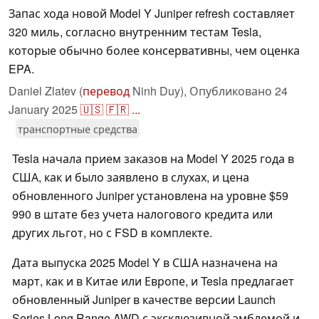
Запас хода новой Model Y Juniper refresh составляет
320 миль, согласно внутренним тестам Tesla,
которые обычно более консервативны, чем оценка
EPA.
Daniel Zlatev (
перевод
Ninh Duy),
Опубликовано
24
January 2025
🇺🇸
🇫🇷
...
транспортные средства
Tesla начала прием заказов на Model Y 2025 года в
США, как и было заявлено в слухах, и цена
обновленного Juniper установлена на уровне $59
990 в штате без учета налогового кредита или
других льгот, но с FSD в комплекте.
Дата выпуска 2025 Model Y в США назначена на
март, как и в Китае или Европе, и Tesla предлагает
обновленный Juniper в качестве версии Launch
Series Long Range AWD с эксклюзивной эмблемой и