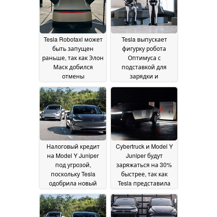
Tesla Robotaxi может
Tesla выпускает
быть запущен
фигурку робота
раньше, так как Элон
Оптимуса с
Маск добился
подставкой для
отмены
зарядки и
общенационального
кибермолотом, а
закона об
также новые
автономных
диафильмы Plaid
17
автомобилях
18
November 2024
November 2024
Налоговый кредит
Cybertruck и Model Y
на Model Y Juniper
Juniper будут
под угрозой,
заряжаться на 30%
поскольку Tesla
быстрее, так как
одобрила новый
Tesla представила
правительственный
обновление 500 кВт
план по
V4 Supercharger
15
прекращению
November 2024