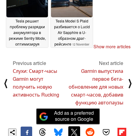
Tesla решает
Tesla Model S Plaid
проблему разрядки
разбивается о Lucid
аккумулятора в
Air Sapphire в U-
режиме Sentry Mode,
образном драг-
оптимизируя
рейсинге
12 November
Show more articles
обработку
2024
видеозаписей с
камер
Previous article
Next article
12 November 2024
Слухи: Смарт-часы
Garmin выпустила
Garmin могут
первое бета-
⟨
⟩
получить новую
обновление для новых
активность Rucking
смарт-часов, добавив
функцию автопаузы
Add as a preferred
source on Google