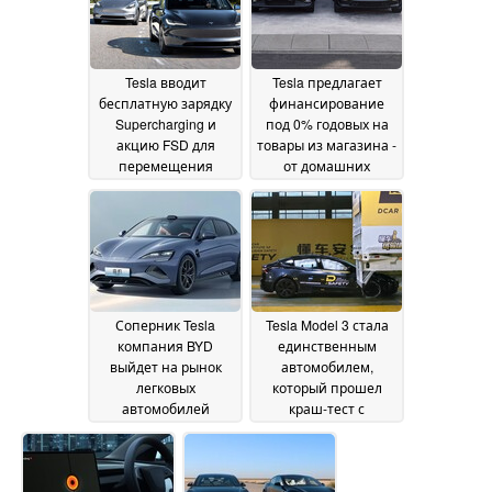
субсидирования EV
15 November 2024
Tesla вводит
Tesla предлагает
бесплатную зарядку
финансирование
Supercharging и
под 0% годовых на
акцию FSD для
товары из магазина -
перемещения
от домашних
запасов в конце года
зарядных устройств
до кибергрузовика
15 November 2024
Gigawiper
14 November
2024
Соперник Tesla
Tesla Model 3 стала
компания BYD
единственным
выйдет на рынок
автомобилем,
легковых
который прошел
автомобилей
краш-тест с
Южной Кореи в
грузовиком
13 November
следующем году
14
2024
November 2024