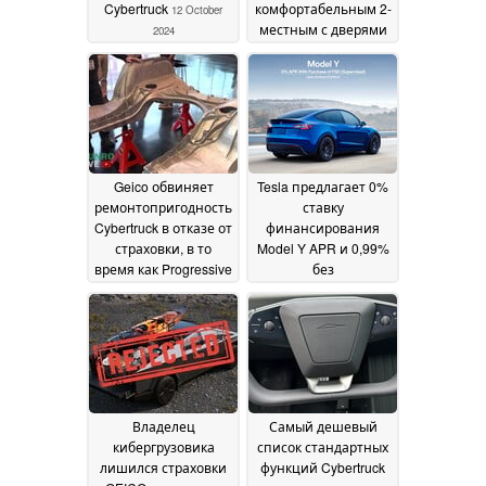
Cybertruck
комфортабельным 2-
12 October
местным с дверями
2024
McLaren
10 October 2024
Geico обвиняет
Tesla предлагает 0%
ремонтопригодность
ставку
Cybertruck в отказе от
финансирования
страховки, в то
Model Y APR и 0,99%
время как Progressive
без
отказывает в новом
первоначального
покрытии
взноса FSD в честь
10 October
запуска Robotaxi
2024
09
October 2024
Владелец
Самый дешевый
кибергрузовика
список стандартных
лишился страховки
функций Cybertruck