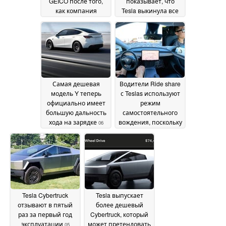
GEICO после того,
показывает, что
как компания
Tesla выкинула все
заявила, что он не
из пакета Foundation
подходит для
Series вплоть до
страховки
колец для кровати
07 October
07
2024
October 2024
Самая дешевая
Водители Ride share
модель Y теперь
с Teslas используют
официально имеет
режим
большую дальность
самостоятельного
хода на зарядке
вождения, поскольку
06
Uber и Lyft
October 2024
перекладывают
ответственность за
безопасность
пассажиров
05 October
2024
Tesla Cybertruck
Tesla выпускает
отзывают в пятый
более дешевый
раз за первый год
Cybertruck, который
эксплуатации
может претендовать
05