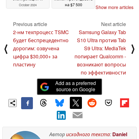
на $7 500
October 2024
Show more articles
коммерческих
налоговых льгот
05
Previous article
Next article
October 2024
2-нм техпроцесс TSMC
Samsung Galaxy Tab
будет беспрецедентно
S10 Ultra против Tab
⟨
⟩
дорогим: озвучена
S9 Ultra: MediaTek
цифра $30,000+ за
попирает Qualcomm -
пластину
возникают вопросы
по эффективности
Add as a preferred
source on Google
Автор
исходного текста
:
Daniel