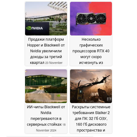
разыграна в рамках
2024
последней акции
Nvidia
27 November 2024
Продажи платформ
Несколько
Hopper и Blackwell от
графических
Nvidia увеличили
процессоров RTX 40
доходы за третий
могут скоро
квартал
исчезнуть из
23 November
продажи, поскольку
2024
компания Nvidia
прекращает
поставки для
подготовки к
выпуску серии RTX
50
19 November 2024
ИИ-чипы Blackwell от
Раскрыты системные
Nvidia
требования Stalker 2
перегреваются в
для ПК: 32 Гб ОЗУ,
серверных стойках
160 Гб дискового
18
пространства и
November 2024
GeForce RTX 4070