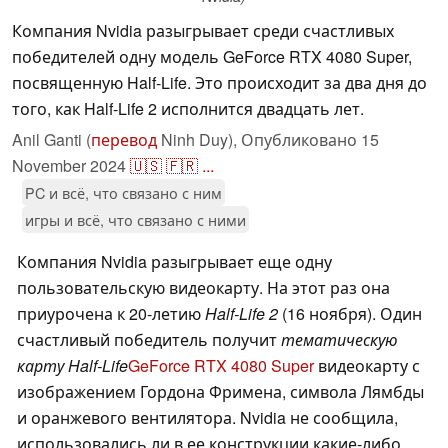
Компания Nvidia разыгрывает среди счастливых
победителей одну модель GeForce RTX 4080 Super,
посвященную Half-Life. Это происходит за два дня до
того, как Half-Life 2 исполнится двадцать лет.
Anil Ganti (
перевод
Ninh Duy),
Опубликовано
15
November 2024
🇺🇸
🇫🇷
...
PC и всё, что связано с ним
игры и всё, что связано с ними
Компания Nvidia разыгрывает еще одну
пользовательскую видеокарту. На этот раз она
приурочена к 20-летию
Half-Life 2
(16 ноября). Один
счастливый победитель получит
тематическую
карту Half-Life
GeForce RTX 4080 Super
видеокарту с
изображением Гордона Фримена, символа Лямбды
и оранжевого вентилятора. Nvidia не сообщила,
использовались ли в ее конструкции какие-либо