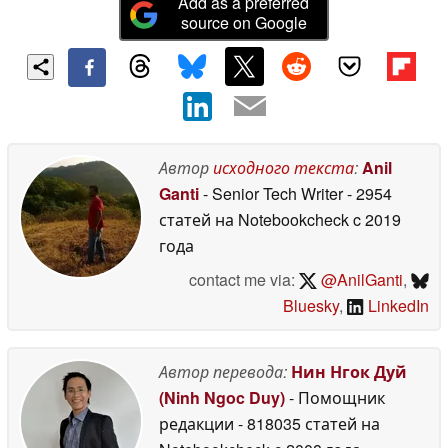
Add as a preferred
source on Google
Автор
исходного текста
:
Anil
Ganti
- Senior Tech Writer
- 2954
статей на Notebookcheck
c 2019
года
contact me via:
@AnilGanti
,
Bluesky
,
LinkedIn
Автор перевода:
Нин Нгок Дуй
(Ninh Ngoc Duy)
- Помощник
редакции
- 818035 статей на