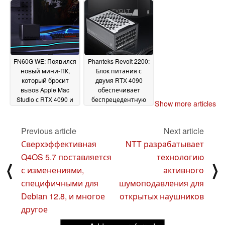
рекомендуются для
оптимального опыта
13 November 2024
FN60G WE: Появился
Phanteks Revolt 2200:
новый мини-ПК,
Блок питания с
который бросит
двумя RTX 4090
вызов Apple Mac
обеспечивает
Studio с RTX 4090 и
беспрецедентную
Show more articles
жидкостным
мощность 2200 Вт
31
охлаждением
11
October 2024
Previous article
Next article
November 2024
Сверхэффективная
NTT разрабатывает
Q4OS 5.7 поставляется
технологию
⟨
⟩
с изменениями,
активного
специфичными для
шумоподавления для
Debian 12.8, и многое
открытых наушников
другое