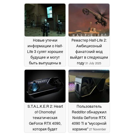
Новые утечки
Ремастер Half-Life 2:
информации о Half-
Амбициозный
Life 3 сулят хорошее
фанатский мод
будущее и могут
выйдет в следующем
быть выпущены в
году
31 July 2025
ближайшее время
02
August 2025
S.T.A.L.K.E.R 2: Heart
Пользователь
of Chornobyl
Redditor обнаружил
тематическая
Nvidia GeForce RTX
GeForce RTX 4090,
4090 Ti в "мусорной
которая будет
корзине"
27 November