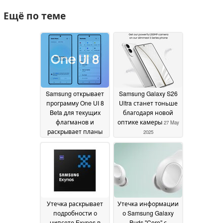
Ещё по теме
Samsung открывает
Samsung Galaxy S26
программу One UI 8
Ultra станет тоньше
Beta для текущих
благодаря новой
флагманов и
оптике камеры
27 May
раскрывает планы
2025
по выпуску складных
устройств раньше
срока
28 May 2025
Утечка раскрывает
Утечка информации
подробности о
о Samsung Galaxy
чипсете Exynos в
Buds "Core" с