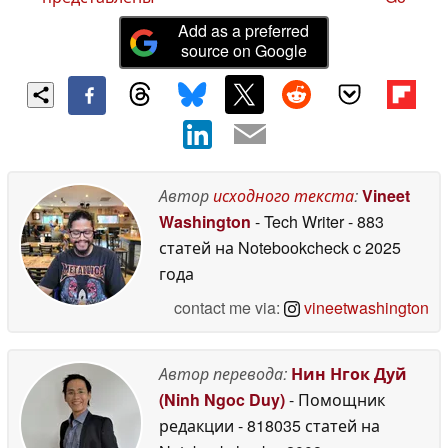
Add as a preferred
source on Google
Автор
исходного текста
:
Vineet
Washington
- Tech Writer
- 883
статей на Notebookcheck
c 2025
года
contact me via:
vineetwashington
Автор перевода:
Нин Нгок Дуй
(Ninh Ngoc Duy)
- Помощник
редакции
- 818035 статей на