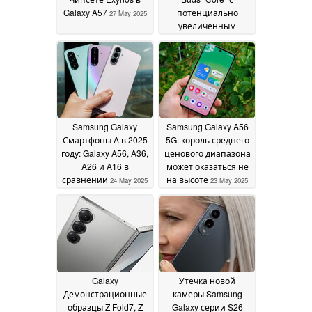
Galaxy A57
потенциально
27 May 2025
увеличенным
временем
автономной работы
26 May 2025
Samsung Galaxy
Samsung Galaxy A56
Смартфоны A в 2025
5G: король среднего
году: Galaxy A56, A36,
ценового диапазона
A26 и A16 в
может оказаться не
сравнении
на высоте
24 May 2025
23 May 2025
Galaxy
Утечка новой
Демонстрационные
камеры Samsung
образцы Z Fold7, Z
Galaxy серии S26