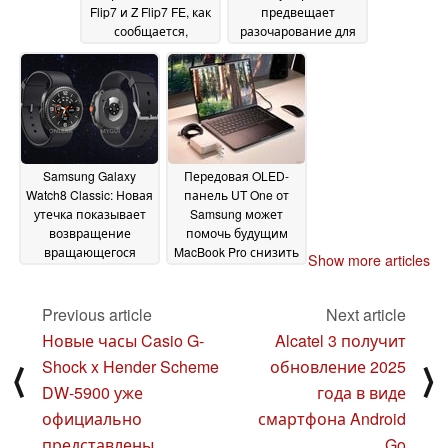
Flip7 и Z Flip7 FE, как
предвещает
сообщается,
разочарование для
готовятся к дебюту в
ожидающих
июле
поклонников
23 May 2025
22 May
2025
Samsung Galaxy
Передовая OLED-
Watch8 Classic: Новая
панель UT One от
утечка показывает
Samsung может
возвращение
помочь будущим
вращающегося
MacBook Pro снизить
Show more articles
безеля с полным
энергопотребление
редизайном
благодаря режиму 1
22 May
Гц
Previous article
Next article
2025
21 May 2025
Новые часы Casio G-
Alcatel 3 получит
Shock x Hender Scheme
обновление 2025
⟨
⟩
DW-5900 уже
года в виде
официально
смартфона Android
представлены
Go