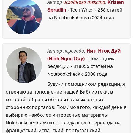
Автор
исходного текста
:
Kristen
Spradlin
- Tech Writer
- 258 статей
на Notebookcheck
c 2024 года
Автор перевода:
Нин Нгок Дуй
(Ninh Ngoc Duy)
- Помощник
редакции
- 818035 статей на
Notebookcheck
c 2008 года
Будучи помощником редакции, я
отвечаю за пополнение нашей Библиотеки, в
которой собраны обзоры с самых разных
сторонних порталов. Помимо этого, каждый день я
выбираю наиболее интересные материалы
Notebookcheck для их последующего перевода на
французский, испанский, португальский,