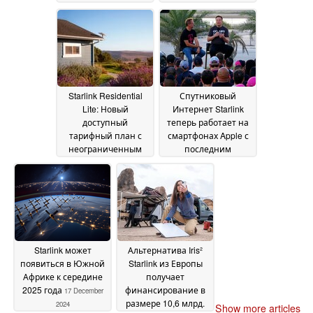
рассчитанный на
проверить покрытие
случайных
мертвой зоны
пользователей
SpaceX
18
13 March 2025
March 2025
Starlink Residential
Спутниковый
Lite: Новый
Интернет Starlink
доступный
теперь работает на
тарифный план с
смартфонах Apple с
неограниченным
последним
объемом данных
обновлением iOS
введен в действие в
18.3
29 January 2025
США
03 March 2025
Starlink может
Альтернатива Iris²
появиться в Южной
Starlink из Европы
Африке к середине
получает
2025 года
финансирование в
17 December
размере 10,6 млрд.
2024
Show more articles