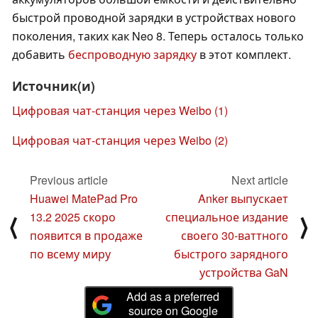
быстрой проводной зарядки в устройствах нового
поколения, таких как Neo 8. Теперь осталось только
добавить
беспроводную зарядку
в этот комплект.
Источник(и)
Цифровая чат-станция через Weibo (1)
Цифровая чат-станция через Weibo (2)
Previous article
Next article
Huawei MatePad Pro
Anker выпускает
13.2 2025 скоро
специальное издание
⟨
⟩
появится в продаже
своего 30-ваттного
по всему миру
быстрого зарядного
устройства GaN
Add as a preferred
source on Google