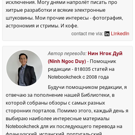
исключения. Могу днями напролёт писать про
хитрые разработки и всякие электронные
штуковины. Мои прочие интересы - фотография,
астрономия и стримы. И кофе.
contact me via:
LinkedIn
Автор перевода:
Нин Нгок Дуй
(Ninh Ngoc Duy)
- Помощник
редакции
- 818035 статей на
Notebookcheck
c 2008 года
Будучи помощником редакции, я
отвечаю за пополнение нашей Библиотеки, в
которой собраны обзоры с самых разных
сторонних порталов. Помимо этого, каждый день я
выбираю наиболее интересные материалы
Notebookcheck для их последующего перевода на
французский, испанский, португальский,