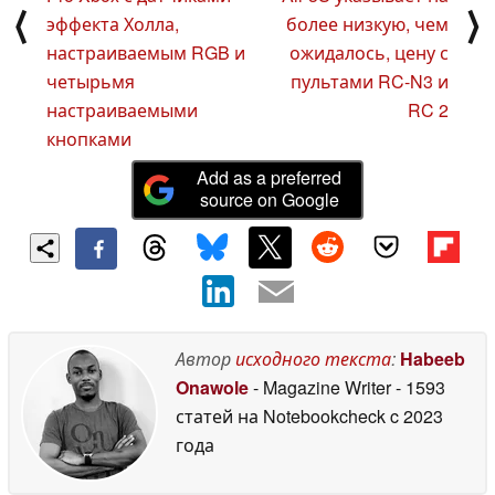
⟨
⟩
эффекта Холла,
более низкую, чем
настраиваемым RGB и
ожидалось, цену с
четырьмя
пультами RC-N3 и
настраиваемыми
RC 2
кнопками
Add as a preferred
source on Google
Автор
исходного текста
:
Habeeb
Onawole
- Magazine Writer
- 1593
статей на Notebookcheck
c 2023
года