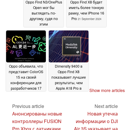
Oppo Find N3/OnePlus
Oppo Find X8 будет
Open мог бы
иметь более тонкую
выглядеть по-
рамку, чем iPhone 16
другому, судя по
Pro
21 September 2024
этим
просочившимся
изображениям
23
September 2024
Oppo объявила, что
Dimensity 9400 в
представит ColorOS
Oppo Find X8
15 на своей
показывает лучшие
конференции для
результаты, чем
разработчиков 17
Apple A18 Pro в
Show more articles
октября
новом
20 September
многоядерном тесте
2024
Geekbench
Previous article
Next article
16 September
2024
Анонсированы новые
Новая утечка
контроллеры FUSION
информации о DJI
Pro Xbox с датчиками
Air 3S указывает на