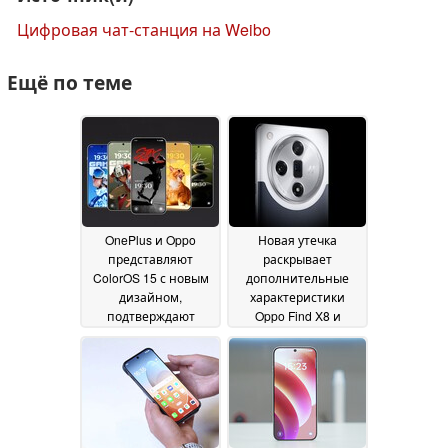
Цифровая чат-станция на Weibo
Ещё по теме
OnePlus и Oppo
Новая утечка
представляют
раскрывает
ColorOS 15 с новым
дополнительные
дизайном,
характеристики
подтверждают
Oppo Find X8 и
дорожную карту
возможную дату
обновлений Android
запуска
06 October 2024
15
18 October 2024