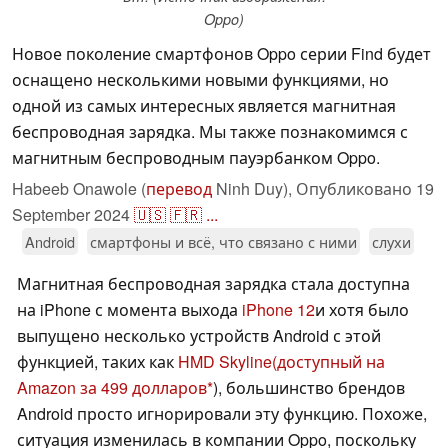
Oppo)
Новое поколение смартфонов Oppo серии Find будет
оснащено несколькими новыми функциями, но
одной из самых интересных является магнитная
беспроводная зарядка. Мы также познакомимся с
магнитным беспроводным пауэрбанком Oppo.
Habeeb Onawole (
перевод
Ninh Duy),
Опубликовано
19
September 2024
🇺🇸
🇫🇷
...
Android
смартфоны и всё, что связано с ними
слухи
Магнитная беспроводная зарядка стала доступна
на iPhone с момента выхода
iPhone 12
и хотя было
выпущено несколько устройств Android с этой
функцией, таких как
HMD Skyline
(доступный на
Amazon за 499 долларов
), большинство брендов
Android просто игнорировали эту функцию. Похоже,
ситуация изменилась в компании Oppo, поскольку