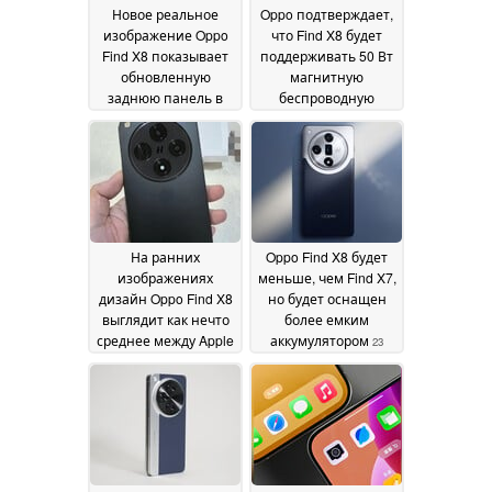
Новое реальное
Oppo подтверждает,
изображение Oppo
что Find X8 будет
Find X8 показывает
поддерживать 50 Вт
обновленную
магнитную
заднюю панель в
беспроводную
другом цвете
зарядку
02
30 September
October 2024
2024
На ранних
Oppo Find X8 будет
изображениях
меньше, чем Find X7,
дизайн Oppo Find X8
но будет оснащен
выглядит как нечто
более емким
среднее между Apple
аккумулятором
23
iPhone 16 Pro и
September 2024
OnePlus Open
27
September 2024