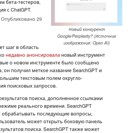
м бета-тестеров,
ия с ChatGPT.
,
Опубликовано
29
Новый конкурент
Google/Perplexity? (Источник
изображения: Open AI)
ет шаг в область
ско
недавно анонсировала
новый инструмент
рвые о новом инструменте было сообщено
а, он получил меткое название SearchGPT и
большим текстовым полем округло-
ия поисковых запросов.
 результатов поиска, дополненное ссылками
режиме реального времени. SearchGPT
 обрабатывать последующие вопросы,
ользователь может открыть боковую панель
зультатов поиска. SearchGPT также может