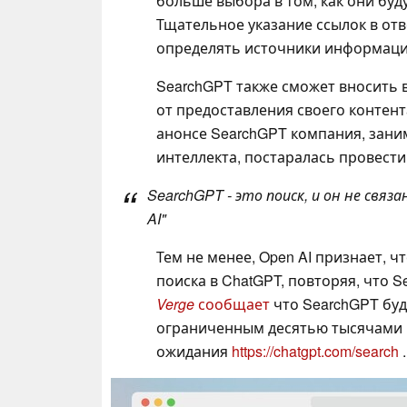
больше выбора в том, как они буду
Тщательное указание ссылок в от
определять источники информации
SearchGPT также сможет вносить в
от предоставления своего контент
анонсе SearchGPT компания, зан
интеллекта, постаралась провести
SearchGPT - это поиск, и он не свя
AI"
Тем не менее, Open AI признает, 
поиска в ChatGPT, повторяя, что S
Verge
сообщает
что SearchGPT буд
ограниченным десятью тысячами 
ожидания
https://chatgpt.com/search
.