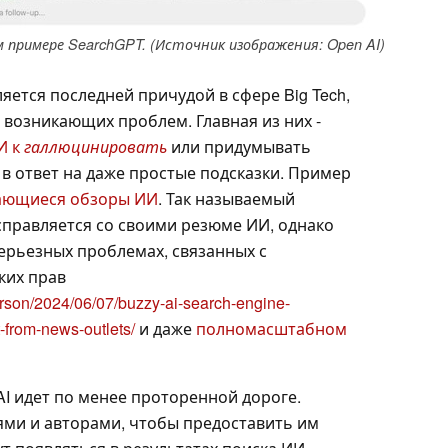
примере SearchGPT. (Источник изображения: Open AI)
яется последней причудой в сфере Big Tech,
 возникающих проблем. Главная из них -
И к
галлюцинировать
или придумывать
 ответ на даже простые подсказки. Пример
ающиеся обзоры ИИ
. Так называемый
 справляется со своими резюме ИИ, однако
серьезных проблемах, связанных с
ких прав
rson/2024/06/07/buzzy-ai-search-engine-
nt-from-news-outlets/
и даже
полномасштабном
AI идет по менее проторенной дороге.
ями и авторами, чтобы предоставить им