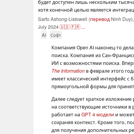
будет доступен лишь нескольким тысяча
хотя конечной целью является интеграц
Sarfo Ashong-Listowell (
перевод
Ninh Duy)
July 2024
🇺🇸
🇫🇷
...
AI
Софт
Компания Open AI наконец-то дела
поиска. Компания из Сан-Франци
ИИ с возможностями поиска. Впе
The Information
в феврале этого год
имеет классический интерфейс с 
прямоугольной формы для принят
Далее следует краткое изложение
на соответствующие источники в 
работает на
GPT 4 модели
и может
сохраняя контекст. Кроме того, п
для получения дополнительных ре