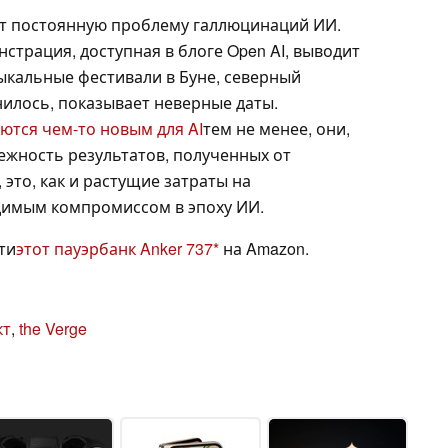
ет постоянную проблему галлюцинаций ИИ.
трация, доступная в блоге Open AI, выводит
ыкальные фестивали в Буне, северный
снилось, показывает неверные даты.
тся чем-то новым для AI
тем не менее, они,
ежность результатов, полученных от
это, как и растущие затраты на
димым компромиссом в эпоху ИИ.
ти
этот пауэрбанк Anker 737
на Amazon.
кт
,
the Verge