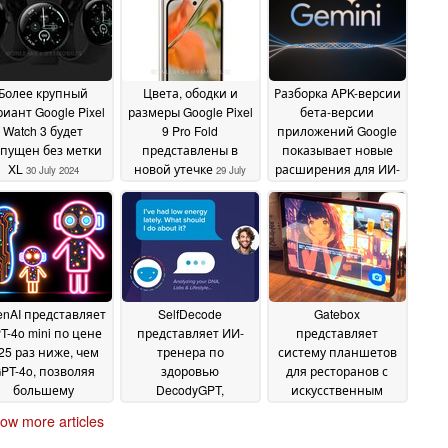
Более крупный
Цвета, ободки и
Разборка APK-версии
иант Google Pixel
размеры Google Pixel
бета-версии
Watch 3 будет
9 Pro Fold
приложений Google
пущен без метки
представлены в
показывает новые
XL
новой утечке
расширения для ИИ-
30 July 2024
29 July
ассистента Gemini
2024
29
July 2024
nAI представляет
SelfDecode
Gatebox
T-4o mini по цене
представляет ИИ-
представляет
25 раз ниже, чем
тренера по
систему планшетов
PT-4o, позволяя
здоровью
для ресторанов с
большему
DecodyGPT,
искусственным
количеству
предоставляющего
интеллектом Kanji на
ow more articles
предприятий и
индивидуальные
основе GPT-4o,
пользователей
рекомендации по
чтобы помочь