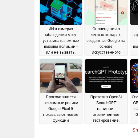
ИИ в камерах
Оповещения о
наблюдения могут
лесных пожарах,
вар
устраивать ложные
созданные Google на
вызовы полиции -
основе
вы
или не вызвать,
искусственного
когда это требуется
интеллекта, теперь
охватывают еще 15
20 September 2024
стран Европы и
Африки
31 July 2024
Просочившиеся
Прототип OpenAI
Ope
рекламные ролики
'SearchGPT'
GP
Google Pixel 9
начинает
в 
показывают новые
ограниченное
G
функции
тестирование,
искусственного
привнося
Sh
интеллекта, включая
разговорный ИИ и
функцию камеры
атрибуцию