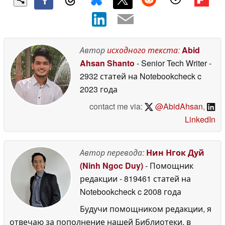
Автор
исходного текста
:
Abid
Ahsan Shanto
- Senior Tech Writer
-
2932 статей на Notebookcheck
c
2023 года
contact me via:
@AbidAhsan
,
LinkedIn
Автор перевода:
Нин Нгок Дуй
(Ninh Ngoc Duy)
- Помощник
редакции
- 819461 статей на
Notebookcheck
c 2008 года
Будучи помощником редакции, я
отвечаю за пополнение нашей Библиотеки, в