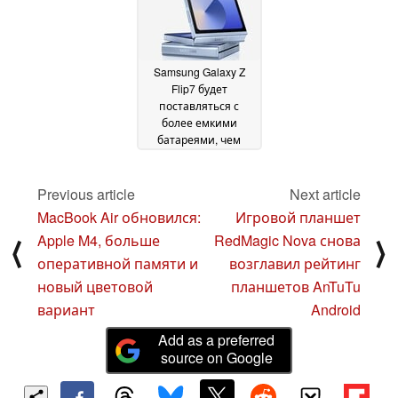
Samsung Galaxy Z
Flip7 будет
поставляться с
более емкими
батареями, чем
Galaxy Z Flip6
04 March
2025
Previous article
Next article
MacBook Air обновился:
Игровой планшет
Apple M4, больше
RedMagic Nova снова
⟨
⟩
оперативной памяти и
возглавил рейтинг
новый цветовой
планшетов AnTuTu
вариант
Android
Add as a preferred
source on Google