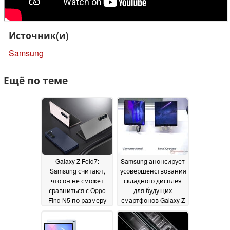
Источник(и)
Samsung
Ещё по теме
Galaxy Z Fold7:
Samsung анонсирует
Samsung считают,
усовершенствования
что он не сможет
складного дисплея
сравниться с Oppo
для будущих
Find N5 по размеру
смартфонов Galaxy Z
дисплея
Fold
06 March 2025
06 March 2025