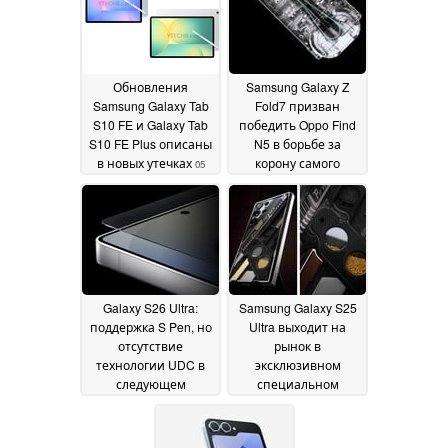
Обновления
Samsung Galaxy Z
Samsung Galaxy Tab
Fold7 призван
S10 FE и Galaxy Tab
победить Oppo Find
S10 FE Plus описаны
N5 в борьбе за
в новых утечках
корону самого
05
прочного в мире
March 2025
складного
смартфона
05 March
2025
Galaxy S26 Ultra:
Samsung Galaxy S25
поддержка S Pen, но
Ultra выходит на
отсутствие
рынок в
технологии UDC в
эксклюзивном
следующем
специальном
флагмане Samsung
издании "Джон Уик"
05
March 2025
05 March 2025